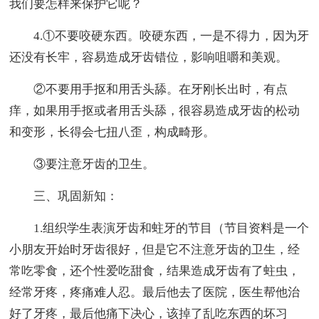
我们要怎样来保护它呢？
4.①不要咬硬东西。咬硬东西，一是不得力，因为牙
还没有长牢，容易造成牙齿错位，影响咀嚼和美观。
②不要用手抠和用舌头舔。在牙刚长出时，有点
痒，如果用手抠或者用舌头舔，很容易造成牙齿的松动
和变形，长得会七扭八歪，构成畸形。
③要注意牙齿的卫生。
三、巩固新知：
1.组织学生表演牙齿和蛀牙的节目（节目资料是一个
小朋友开始时牙齿很好，但是它不注意牙齿的卫生，经
常吃零食，还个性爱吃甜食，结果造成牙齿有了蛀虫，
经常牙疼，疼痛难人忍。最后他去了医院，医生帮他治
好了牙疼，最后他痛下决心，该掉了乱吃东西的坏习