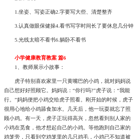
1.坐姿、写姿正确2.字要写大些、清楚整齐
3.认真做眼保健操4.看书写字时间长了要休息几分钟
5.光线太暗不看书6.躺卧不看书
小学健康教育教案 篇6
1、教师展示小故事：
虎子特别喜欢家里一只黄嘴巴的小鸡，就对妈妈说
自己想好好照顾它。妈妈说：“你行吗?”虎子说：“我能
行。”妈妈便把小鸡交给虎子照看。刚开始的时候，虎子
很用心地给小鸡舔食加水。几天后，他一玩耍就忘了照
顾小鸡。有一天，虎子正玩得高兴，忽然看到别人家的
小鸡在觅食，他才想起自己的小鸡。等他跑到自己家的
鸡笼旁，只看到空鸡笼里的几只鸡毛，小鸡已不知道被