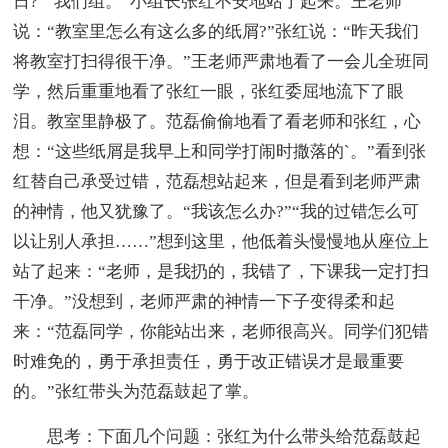
日?”“我们组。”小组长张红不安地站了起来。王老师
说：“教室里怎么有这么多的纸屑?”张红说：“昨天我们
将教室打扫得很干净。”王老师严肃地看了一会儿全班同
学，然后重重地看了张红一眼，张红委屈地流下了眼
泪。教室里静极了。范磊偷偷地看了看老师和张红，心
想：“这些纸屑是我早上和同学打闹时撒落的`。”看到张
红替自己承受过错，范磊想站起来，但是看到老师严肃
的神情，他又犹豫了。“我该怎么办?”“我的过错怎么可
以让别人承担……”想到这里，他低着头慢慢地从座位上
站了起来：“老师，是我扔的，我错了，下课我一定打扫
干净。”没想到，老师严肃的神情一下子变得柔和起
来：“范磊同学，你能站出来，老师很高兴。同学们犯错
时难免的，勇于承担责任，勇于改正错误才是最重要
的。”张红带头为范磊鼓起了掌。
思考：下面几个问题：张红为什么带头给范磊鼓起