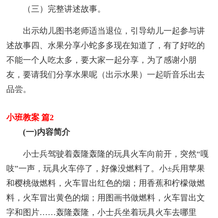
（三）完整讲述故事。
出示幼儿图书老师适当退位，引导幼儿一起参与讲
述故事四、水果分享小蛇多多现在知道了，有了好吃的
不能一个人吃太多，要大家一起分享，为了感谢小朋
友，要请我们分享水果呢（出示水果）一起听音乐出去
品尝。
小班教案 篇2
(一)内容简介
小士兵驾驶着轰隆轰隆的玩具火车向前开，突然“嘎
吱”一声，玩具火车停了，好像没燃料了。小±兵用苹果
和樱桃做燃料，火车冒出红色的烟；用香蕉和柠檬做燃
料，火车冒出黄色的烟；用图画书做燃料，火车冒出文
字和图片……轰隆轰隆，小士兵坐着玩具火车去哪里