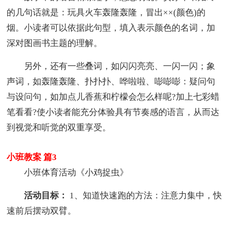
的几句话就是：玩具火车轰隆轰隆，冒出××(颜色)的
烟。小读者可以依据此句型，填入表示颜色的名词，加
深对图画书主题的理解。
另外，还有一些叠词，如闪闪亮亮、一闪一闪；象
声词，如轰隆轰隆、扑扑扑、哗啦啦、嘭嘭嘭：疑问句
与设问句，如加点儿香蕉和柠檬会怎么样呢?加上七彩蜡
笔看看?使小读者能充分体验具有节奏感的语言，从而达
到视觉和听觉的双重享受。
小班教案 篇3
小班体育活动《小鸡捉虫》
活动目标：
1、知道快速跑的方法：注意力集中，快
速前后摆动双臂。