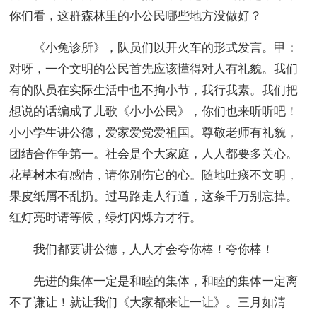
你们看，这群森林里的小公民哪些地方没做好？
《小兔诊所》，队员们以开火车的形式发言。甲：
对呀，一个文明的公民首先应该懂得对人有礼貌。我们
有的队员在实际生活中也不拘小节，我行我素。我们把
想说的话编成了儿歌《小小公民》，你们也来听听吧！
小小学生讲公德，爱家爱党爱祖国。尊敬老师有礼貌，
团结合作争第一。社会是个大家庭，人人都要多关心。
花草树木有感情，请你别伤它的心。随地吐痰不文明，
果皮纸屑不乱扔。过马路走人行道，这条千万别忘掉。
红灯亮时请等候，绿灯闪烁方才行。
我们都要讲公德，人人才会夸你棒！夸你棒！
先进的集体一定是和睦的集体，和睦的集体一定离
不了谦让！就让我们《大家都来让一让》。三月如清