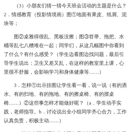
（3）小朋友们猜一猜今天班会活动的主题是什么？
2．情感教育（投影情境画）图①地面有果皮、纸屑、泥
块等；
图②桌雅得很乱、黑板没擦；图③笤帚、拖把、水
桶等乱七八糟堆在一起；同学们，从这几幅图中你看到
了什么？有什么感受？（学生边看图边找问题，最后引
导学生说出：卫生又差又乱，在这样的教室里上课，心
里很不舒服，会影响学习和身体健康等……）
3．怎样①出示挂图让学生看一看，说一说（有的洒
水、有的扫地、有的拖地、有的擦桌椅、有的摆桌
椅……）②这些事怎样才能做好呢？（a．学生动手实
践，老师指导。b．讨论说出全小组同学齐心合力，工作
认真负责，积极主动……）