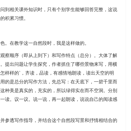
到相关课外知识时，只有个别学生能够回答完整，这说
好的积累习惯。
色。在教学这一自然段时，我是这样做的。
察顺序（即从上到下）和写作特点（总分）。大体了解
文。提出问题让学生探究，作者抓住了哪些景物来写，用横
怎样样的`，齐读，品读，有感情地朗读，读出天空的明
采用的是总分的写作方法，先总写：在天底下，一碧千里而
绿这种美是真实的，充实的，所以绿得实在而不空洞。分别
读一读。议一议。说一说，再一起朗读，说说自己的阅读感
参透写作指导，并结合这个自然段写景和抒情相结合的