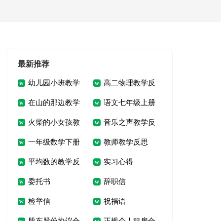
最新推荐
幼儿园小班教学
高二物理教学反
在山的那边教学
语文七年级上册
反思
思
火柴的小女孩教
音乐之声教学反
反思
教学反思
一年级数学下册
教师教学反思
学反思
思
平均数的教学反
实习心得
《认识图形》教学反
委托书
辞职信
思
思
检举信
祝福语