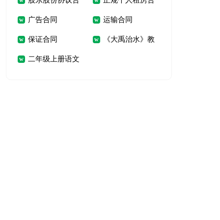
股东股份协议合
正规个人租房合
广告合同
运输合同
同
同
保证合同
《大禹治水》教
二年级上册语文
学反思
教学反思