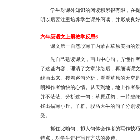
学生对课外知识的阅读积累很有限，在提问
明以后要注重培养学生课外阅读，并形成良
六年级语文上册教学反思6
课文第一自然段写了内蒙古草原美丽的景
先自己熟读课文，画出中心句，弄懂作者观
了这些内容，理清了文章脉络后，再细读课
线画出来。接着逐句分析，看看草原的天空是
朗和作者愉快的心情。从天到地，地上作者
并不茫茫。分析这一句：草原辽阔，一片碧
找出描写小丘。羊群。骏马大牛的句子分别
受。
抓住比喻句，拟人句体会作者的写作技巧并
特点，对学生进行写作方法的参透。