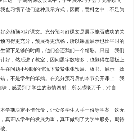
在长达一学期的课改尝试中，学生展示均学会了先品读句
，我也习惯了他们这种展示方式，因而，意料之中，不足为
必须预习好课文。充分预习好课文是展示能否成功的关
生预习得更充分，预展得更流畅，所以课堂展示也比平时的
学生留下足够的时间，他们会还我们一个精彩。只是，我们
设计好，然后进了教室，因问题字数较多，也懒得在黑板上
学生在问题不明朗的情况下紧紧张张预展、板书、展示，效
过错，不是学生的笨拙。在充分预习后的本节公开课上，我
连珠，感受到了学生的激情四射，所以感慨万千，对自
学期决定不惜代价，让众多学生人手一份导学案，这无
策，真正以学生的发展为重，真正做到了为学生服务。期待
突破。