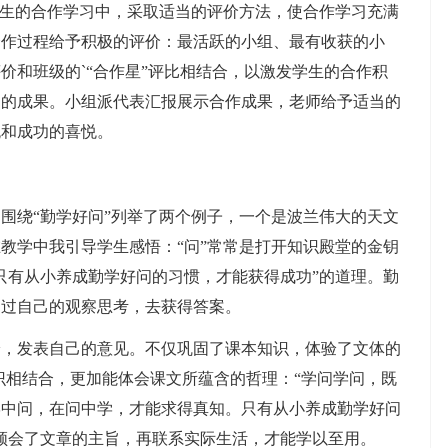
生的合作学习中，采取适当的评价方法，使合作学习充满
合作过程给予积极的评价：最活跃的小组、最有收获的小
价和班级的`“合作星”评比相结合，以激发学生的合作积
习的成果。小组派代表汇报展示合作成果，老师给予适当的
悦和成功的喜悦。
绕“勤学好问”列举了两个例子，一个是波兰伟大的天文
教学中我引导学生感悟：“问”常常是打开知识殿堂的金钥
只有从小养成勤学好问的习惯，才能获得成功”的道理。勤
通过自己的观察思考，去获得答案。
发表自己的意见。不仅巩固了课本知识，体验了文体的
识相结合，更加能体会课文所蕴含的哲理：“学问学问，既
学中问，在问中学，才能求得真知。只有从小养成勤学好问
领会了文章的主旨，再联系实际生活，才能学以至用。