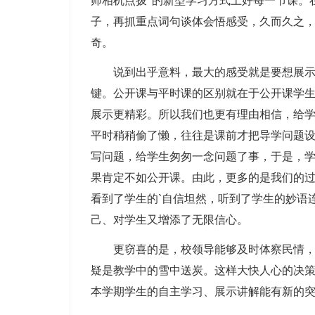
师相机点拨”的新型学习方式上好每一节课。
子，再抓重点词句谈体会悟感受，久而久之
奇。
说到出乎意料，最大的感受就是要想展示好
键。公开课与平时课的区别就在于公开课学
展示更精彩。所以我们也更有理由相信，给
平时稍稍偷了懒，往往是课前才把导学问题
写问题，给学生匆匆一念问题了事，于是，
果肯定不如公开课。由此，更多的是我们的
看到了学生的`自信坦然，听到了学生的妙语
己、对学生又增添了无限信心。
更窃喜的是，校领导能够及时体察民情，本
疑是教学中的雪中送炭。这样大快人心的决
本学期学生的自主学习、展示讲解能有新的