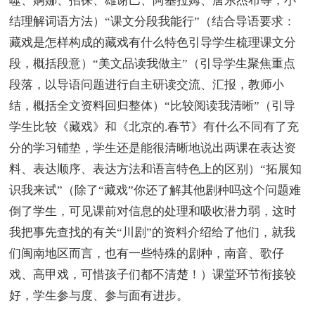
噬、婀娜、招徕、雄谢巴、阿基拉姆、唐东杰布等，小
结理解词语方法）“课文分段我能行”（结合导语要求：
藏戏是怎样构成的藏戏有什么特色引导学生梳理课文分
段，概括段意）“美文品读我做主”（引导学生聚焦重点
段落，以导语问题进行自主研读交流、汇报，教师小
结，概括全文资料回归整体）“比较阅读我清晰”（引导
学生比较《藏戏》和《北京的.春节》有什么不同有了充
分的学习铺垫，学生还是能很清晰地说出两课在表达资
料、表达顺序、表达方法和语言特色上的区别）“拓展知
识我来试”（除了“藏戏”你还了解其他剧种吗这个问题难
倒了学生，可见课前对信息的处理和吸收潜力弱，这时
我把事先查找的有关“川剧”的资料介绍给了他们，就我
们闽南地区而言，也有一些特殊的剧种，南音、歌仔
戏、高甲戏，可惜孩子们都不清楚！）课堂环节衔接较
好，学生参与度、参与面有进步。