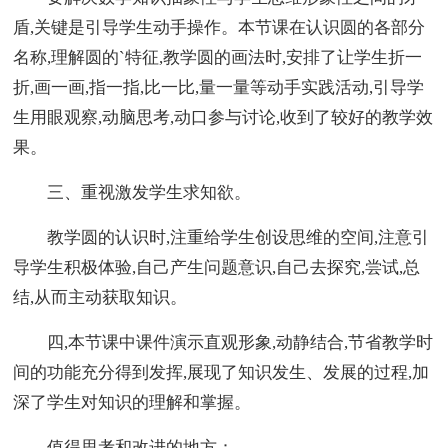
盾,关键是引导学生动手操作。本节课在认识圆的各部分
名称,理解圆的`特征,教学圆的画法时,安排了让学生折一
折,画一画,指一指,比一比,量一量等动手实践活动,引导学
生用眼观察,动脑思考,动口参与讨论,收到了较好的教学效
果。
三、重视激发学生求知欲。
教学圆的认识时,注重给学生创设思维的空间,注意引
导学生积极体验,自己产生问题意识,自己去探究,尝试,总
结,从而主动获取知识。
四,本节课中课件演示直观形象,动静结合,节省教学时
间的功能充分得到发挥,展现了知识发生、发展的过程,加
深了学生对知识的理解和掌握。
值得思考和改进的地方：