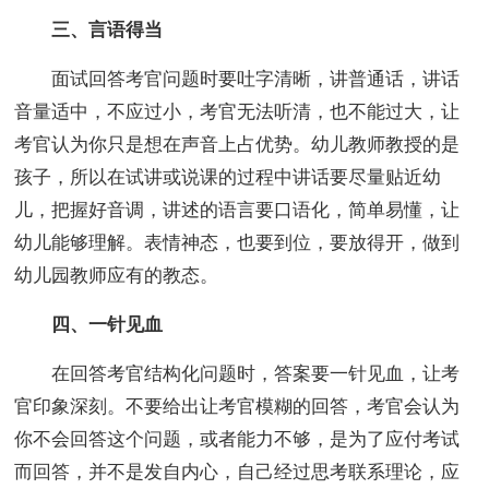
三、言语得当
面试回答考官问题时要吐字清晰，讲普通话，讲话
音量适中，不应过小，考官无法听清，也不能过大，让
考官认为你只是想在声音上占优势。幼儿教师教授的是
孩子，所以在试讲或说课的过程中讲话要尽量贴近幼
儿，把握好音调，讲述的语言要口语化，简单易懂，让
幼儿能够理解。表情神态，也要到位，要放得开，做到
幼儿园教师应有的教态。
四、一针见血
在回答考官结构化问题时，答案要一针见血，让考
官印象深刻。不要给出让考官模糊的回答，考官会认为
你不会回答这个问题，或者能力不够，是为了应付考试
而回答，并不是发自内心，自己经过思考联系理论，应