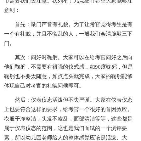
节需要我们去注意。我列举了几点细节希望大家能够注
意到：
首先：敲门声音有礼貌。为了让考官觉得考生是有
一个有礼貌，并且不慌乱的人，一般我们会清脆敲三下
门。
其次：问好时鞠躬。大家可以在给考官问好之后向
他们鞠躬，不需要有很强的仪式感，如90度鞠躬，但是
鞠躬也不要太随意，如点点头就完成，大家的鞠躬能够
体现自己对考官的礼貌问候即可。
然后：仪表仪态活泼但不失严谨。大家在仪表仪态
上也要符合这样的要求，给考官一个很好的首因效应。
衣服干净整洁，头发不凌乱，面部清洁等等，这些都是
属于仪表仪态的范围，这也是我们面试的一个测评要
素，所以幼儿园老师给人的整体感觉应该是活泼、大