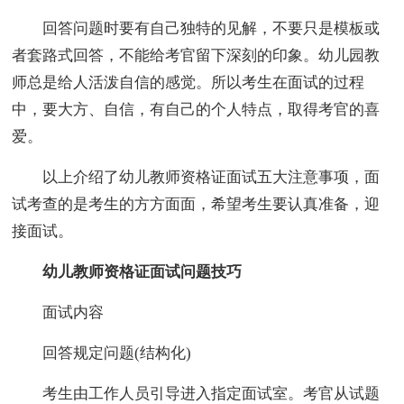
回答问题时要有自己独特的见解，不要只是模板或
者套路式回答，不能给考官留下深刻的印象。幼儿园教
师总是给人活泼自信的感觉。所以考生在面试的过程
中，要大方、自信，有自己的个人特点，取得考官的喜
爱。
以上介绍了幼儿教师资格证面试五大注意事项，面
试考查的是考生的方方面面，希望考生要认真准备，迎
接面试。
幼儿教师资格证面试问题技巧
面试内容
回答规定问题(结构化)
考生由工作人员引导进入指定面试室。考官从试题