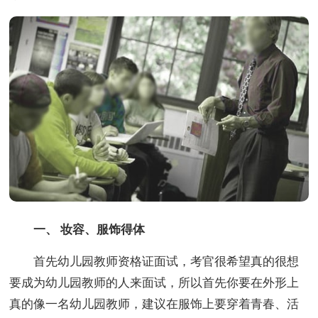
一、 妆容、服饰得体
首先幼儿园教师资格证面试，考官很希望真的很想
要成为幼儿园教师的人来面试，所以首先你要在外形上
真的像一名幼儿园教师，建议在服饰上要穿着青春、活