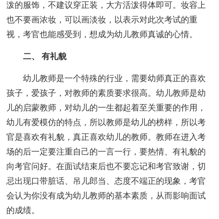
泼的服饰，不建议穿正装，大方活泼得体即可。妆容上
也不要画浓妆，可以画淡妆，以表示对此次考试的重
视，考官也能感受到，想成为幼儿教师真诚的心情。
二、 有礼貌
幼儿教师是一个特殊的行业，需要幼师真正的喜欢
孩子，爱孩子，对教师的素质要求很高。幼儿教师是幼
儿的启蒙教师，对幼儿的一生都起着至关重要的作用，
幼儿有爱模仿的特点，所以教师是幼儿的榜样，所以考
官是喜欢有礼貌，真正喜欢幼儿的教师。教师在进入考
场的后一定要注重自己的一言一行，要热情、有礼貌的
向考官问好。在面试结束后也不要忘记和考官致谢，切
忌出现口带脏话、吊儿郎当、态度不端正的现象，考官
会认为你没有成为幼儿教师的基本素质，从而影响面试
的成绩。