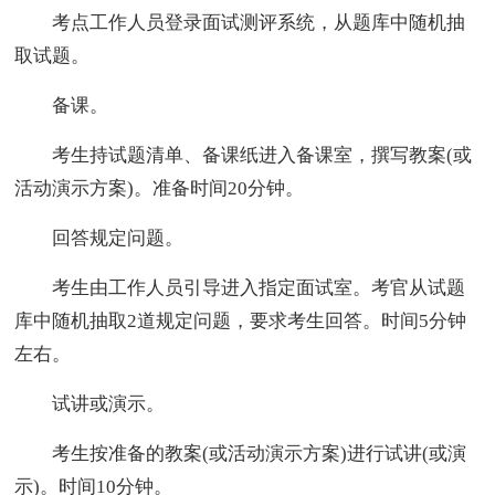
考点工作人员登录面试测评系统，从题库中随机抽
取试题。
备课。
考生持试题清单、备课纸进入备课室，撰写教案(或
活动演示方案)。准备时间20分钟。
回答规定问题。
考生由工作人员引导进入指定面试室。考官从试题
库中随机抽取2道规定问题，要求考生回答。时间5分钟
左右。
试讲或演示。
考生按准备的教案(或活动演示方案)进行试讲(或演
示)。时间10分钟。