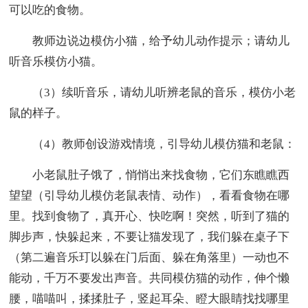
可以吃的食物。
教师边说边模仿小猫，给予幼儿动作提示；请幼儿
听音乐模仿小猫。
（3）续听音乐，请幼儿听辨老鼠的音乐，模仿小老
鼠的样子。
（4）教师创设游戏情境，引导幼儿模仿猫和老鼠：
小老鼠肚子饿了，悄悄出来找食物，它们东瞧瞧西
望望（引导幼儿模仿老鼠表情、动作），看看食物在哪
里。找到食物了，真开心、快吃啊！突然，听到了猫的
脚步声，快躲起来，不要让猫发现了，我们躲在桌子下
（第二遍音乐玎以躲在门后面、躲在角落里）一动也不
能动，千万不要发出声音。共同模仿猫的动作，伸个懒
腰，喵喵叫，揉揉肚子，竖起耳朵、瞪大眼睛找找哪里