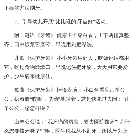
正确的方法刷牙。
2、引导幼儿开展“比比谁的.牙齿好”活动。
附：谜语《牙齿》 健康卫士穿白衣，上下两排真整
齐，口中饭菜它磨碎，早晚用刷把澡洗。
儿歌《保护牙齿》 小小牙齿用处大，吃饭说话都用
它，吃过食物漱漱口，早晚记住把牙刷，天天用它要爱
护，少生病来健康佳。
歌曲《保护牙齿》 情境表演： 小白兔看见山羊公
公，捂着脸“哎哟，哎哟”地叫着，就赶快跑过去问：“山
羊公公，您怎样啦？”
山羊公公说：“我牙痛的厉害，要去医院拨牙”“为什
么您要拨牙呀？”“唉，医生说我从不刷牙，所以牙齿上