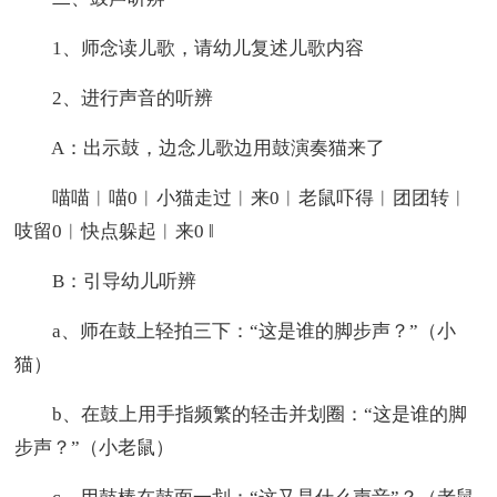
1、师念读儿歌，请幼儿复述儿歌内容
2、进行声音的听辨
A：出示鼓，边念儿歌边用鼓演奏猫来了
喵喵︱喵0︱小猫走过︱来0︱老鼠吓得︱团团转︱
吱留0︱快点躲起︱来0 ‖
B：引导幼儿听辨
a、师在鼓上轻拍三下：“这是谁的脚步声？”（小
猫）
b、在鼓上用手指频繁的轻击并划圈：“这是谁的脚
步声？”（小老鼠）