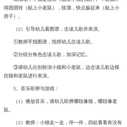
得团团转（贴上小老鼠），吱溜，快点躲起来（贴上小
房子）。
（2）引导幼儿看图谱，念读儿歌并表演。
①教师手指图谱，指挥幼儿念读儿歌。
②分组分角色念读儿歌，加深记忆。
③请幼儿分别扮演小猫和小老鼠，边念读儿歌边模
仿猫和老鼠进行表演。
5、音乐听辨与游戏：
（1）播放音乐，请幼儿听辨哪段像猫，哪段像老
鼠。
（2）教师：小猫走一走，停一停，四处看看有没有