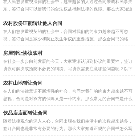
在人民愈发重视法律的社会中，越来越多的人通过合同来调和民事关
系，签订合同可以使我们的合法权益得到法律的保障。那么大家知道
合法的合同书怎么写吗？下面是小...
农村股份证能转让他人合同
在人们愈发重视契约的社会中，合同对我们的约束力越来越不可忽
视，签订合同是减少和防止发生争议的重要措施。那么合同书的格
式，你掌握了吗？下面是小编收集整理...
房屋转让协议农村
在社会一步步向前发展的今天，大家逐渐认识到协议的重要性，签订
协议可解决或预防不必要的纠纷。写协议需要注意哪些问题呢？以下
是小编精心整理的房屋转让协议农...
农村山地转让合同
在人们的法律意识不断增强的社会，合同对我们的约束力越来越不可
忽视，合同是对双方的保障又是一种约束。那么常见的合同书是什么
样的呢？下面是小编为大家整理的...
饮品店店面转让合同
随着法律观念的深入人心，合同出现在我们生活中的次数越来越多，
签订合同也是非常有必要的行为。那么大家知道正规的合同书怎么写
吗？以下是小编收集整理的饮品店...