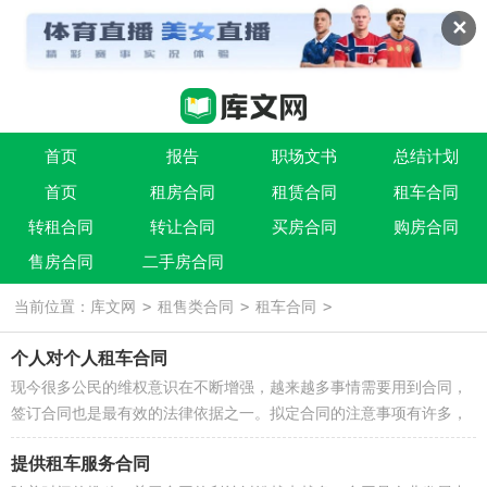
✕
首页
报告
职场文书
总结计划
首页
租房合同
租赁合同
租车合同
条据书信
实用文
祝福语
转租合同
转让合同
买房合同
购房合同
售房合同
二手房合同
>
>
>
当前位置：
库文网
租售类合同
租车合同
个人对个人租车合同
现今很多公民的维权意识在不断增强，越来越多事情需要用到合同，
签订合同也是最有效的法律依据之一。拟定合同的注意事项有许多，
你确定会写吗？下面是小编为大家...
提供租车服务合同