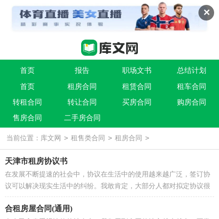
✕
首页
报告
职场文书
总结计划
首页
租房合同
租赁合同
租车合同
条据书信
实用文
祝福语
转租合同
转让合同
买房合同
购房合同
售房合同
二手房合同
>
>
>
当前位置：
库文网
租售类合同
租房合同
天津市租房协议书
在发展不断提速的社会中，协议在生活中的使用越来越广泛，签订协
议可以解决现实生活中的纠纷。我敢肯定，大部分人都对拟定协议很
是头疼的，以下是小编整理的天津...
合租房屋合同(通用)