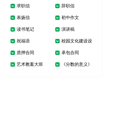
求职信
辞职信
音乐教案《小猫捉迷
表扬信
初中作文
藏》
读书笔记
演讲稿
祝福语
校园文化建设设
质押合同
承包合同
计合同
艺术教案大班
《分数的意义》
教案