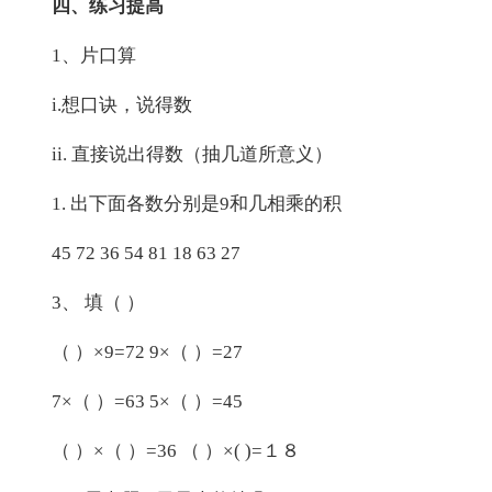
四、练习提高
1、片口算
i.想口诀，说得数
ii. 直接说出得数（抽几道所意义）
1. 出下面各数分别是9和几相乘的积
45 72 36 54 81 18 63 27
3、 填（ ）
（ ）×9=72 9×（ ）=27
7×（ ）=63 5×（ ）=45
（ ）×（ ）=36 （ ）×( )=１８