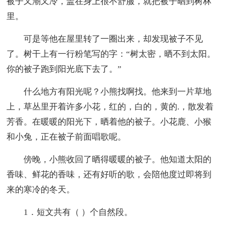
被子又潮又冷，盖在身上很不舒服，就把被子晒到树林
里。
可是等他在屋里转了一圈出来，却发现被子不见
了。树干上有一行粉笔写的字：“树太密，晒不到太阳。
你的被子跑到阳光底下去了。”
什么地方有阳光呢？小熊找啊找。他来到一片草地
上，草丛里开着许多小花，红的，白的，黄的.，散发着
芳香。在暖暖的阳光下，晒着他的被子。小花鹿、小猴
和小兔，正在被子前面唱歌呢。
傍晚，小熊收回了晒得暖暖的被子。他知道太阳的
香味、鲜花的香味，还有好听的歌，会陪他度过即将到
来的寒冷的冬天。
1．短文共有（ ）个自然段。