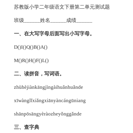
苏教版小学二年级语文下册第二单元测试题
班级______姓名______成绩______
一、在大写字母后面写出小写字母。
D()I()Q()B()A()
M()R()H()F()L()
二、读拼音，写词语。
zhùhèjiànkāngjìngàihuǎnhuǎnde
xīwànglǐxiǎngxiānyàncángūniang
shānpōsāngyèràozheyǒnggǎnde
三、查字典