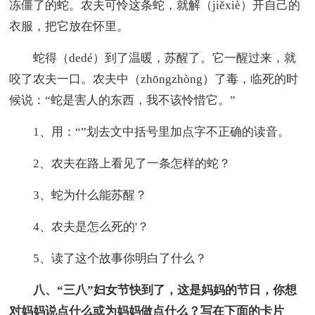
冻僵了的蛇。农夫可怜这条蛇，就解（jiěxiè）开自己的
衣服，把它放在怀里。
蛇得（dedé）到了温暖，苏醒了。它一醒过来，就
咬了农夫一口。农夫中（zhōngzhòng）了毒，临死的时
候说：“蛇是害人的东西，我不该怜惜它。”
1、用：“”划去文中括号里加点字不正确的读音。
2、农夫在路上看见了一条怎样的蛇？
3、蛇为什么能苏醒？
4、农夫是怎么死的'？
5、读了这个故事你明白了什么？
八、“三八”妇女节快到了，这是妈妈的节日，你想
对妈妈说点什么或为妈妈做点什么？写在下面的卡片