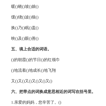
暖()晓()坡()娘()
缓()绕()波()狼()
换()乃()眠()盖()
映()及()眼()善()
五、填上合适的词语。
()的朝霞()的节日()的红领巾
()地流着()地成长()地飞翔
又()又()又()又()又()又()
六、把带点的词换成意思相近的词写在括号里。
1.亲爱的妈妈，您辛苦了。()