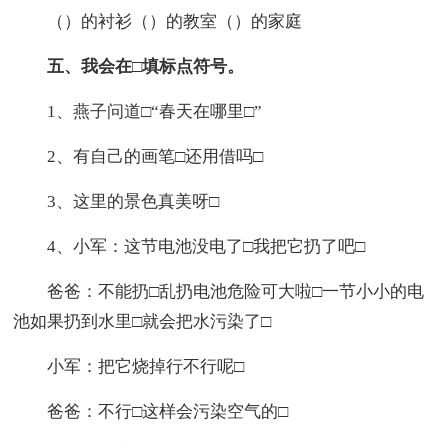
（）的衬衫（）的教室（）的家庭
五、我会在□填标点符号。
1、燕子问道□“春天在哪里□”
2、有自己的画笔□还用借吗□
3、这里的景色真美呀□
4、小军：这节电池没电了□我把它扔了吧□
爸爸：不能扔□乱扔电池危险可大啦□一节小小的电
池如果扔到水里□就会把水污染了□
小军：把它烧掉行不行呢□
爸爸：不行□这样会污染空气的□