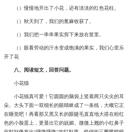
（）慢慢地开出了小花，还有淡淡的红色花柱。
（）秋天到了，我们的蓖麻收获了。
（）我们把一串串果实剪下来放在筐里。
（）眼看劳动的汗水变成饱满的果实，我们心里乐
开了花
八、阅读短文，回答问题。
小花猫
小花猫真可爱！它圆圆的脑袋上竖着两只尖尖的耳
朵。大头下面一双细长的眼睛眯成了一条线，大概它正
在睡觉吧！再看那又黑又长的眼睫毛直直地大搭在粉红
色的小脸蛋上，更显出它的妩媚。微微上翘的小红鼻子
此时好像发出“呼噜呼噜”的打鼾声。俊俏的三瓣嘴稍稍