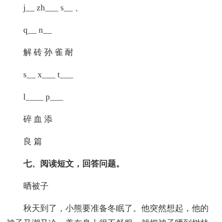
j__ zh___ s__ 、
q__ n__
解 砖 孙 雀 耐
s__ x___ t___
l____ p___
碎 血 添
良 篇
七、阅读短文，回答问题。
晒被子
秋天到了，小熊要准备冬眠了。他突然想起，他的