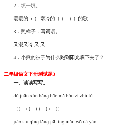
2．填一填。
暖暖的（ ） 寒冷的（ ） （ ）的歌
3．照样子，写词语。
又潮又冷 又 又
4．小熊的被子为什么跑到阳光底下去了？
二年级语文下册测试题3
一、读读写写。
dù juān xún hánɡ bān mǎ hóu zi zhù fú
（）（）（）（）（）
jiào shì qínɡ lǎnɡ jiā tínɡ niǎo wō dà yàn