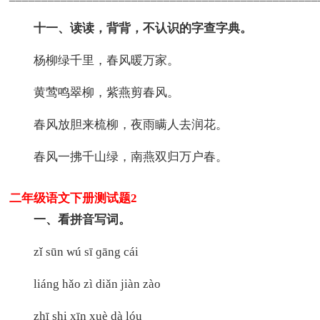
十一、读读，背背，不认识的字查字典。
杨柳绿千里，春风暖万家。
黄莺鸣翠柳，紫燕剪春风。
春风放胆来梳柳，夜雨瞒人去润花。
春风一拂千山绿，南燕双归万户春。
二年级语文下册测试题2
一、看拼音写词。
zǐ sūn wú sī ɡāng cái
liáng hǎo zì diǎn jiàn zào
zhī shi xīn xuè dà lóu