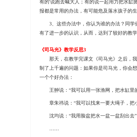
有的'说跑去喊大人；有的说一起用力把水缸
报都是常用的办法，有可能危及落水孩子的
3、这些办法中，你认为谁的办法？同学们
有了进一步的认识，从而，达到了较好的教
《司马光》教学反思3
那天，在教学完课文《司马光》之后，我照
制了上千遍的问题：如果你是司马光，你会
一个个好办法：
王翀说：“我可以用一张渔网，把水缸里的
章朱祎说：“我可以找来一要大绳子，把小
沈均说：“我用脸盆把水一盆一盆刮出去”
……