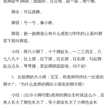
底脚趾甲)脚跟：圆圆的，点点地，踮一踮，画个圈。
脚尖：可以跳舞。
脚背：弓一弓，像小桥。
脚底：挠一挠脚底心有什么感觉?(痒痒的)上面叫脚
背下面叫脚底。
小结：两只小脚丫，十个脚趾头，一二三四五，六
七八九十，往上摆，往下摆，往左摆，往右摆，勾起脚
趾点点头，弯弯腰，竖起脚跟踮踮地，问个好!
3、比较脚的大小师：宝宝，和老师同伴比一比谁的
脚大?"。"为什么老师的脚比小朋友的脚大呢?
小结：(出示小脚印图)老师的脚出生时就这么小，后
来人长大了脚也长大了，等小朋友长大了小脚也会长