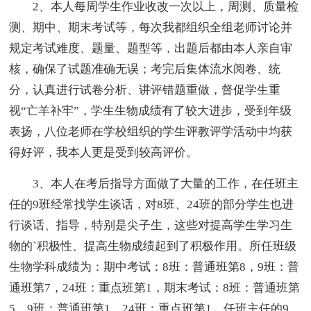
2、本人每周学生作业收改一次以上，周测、质量检
测、期中、期末考试等，每次我都组织全组老师讨论并
规定考试难度、题量、题型等，出题后都由本人亲自审
核，确保了试题准确无误；考完后集体流水阅卷、统
分，认真进行试卷分析、讲评错题重做，督促学生重
视“亡羊补牢”，学生生物成绩有了较大进步，受到年级
表扬，八位老师在学校组织的学生评教评学活动中均获
得好评，我本人更是受到较高评价。
3、本人在考后指导方面做了大量的工作，在任班主
任的9班经常找学生谈话，对8班、24班的部分学生也进
行谈话、指导，特别是尖子生，这些对提高学生学习生
物的`积极性、提高生物成绩起到了积极作用。所任班级
生物学科成绩为：期中考试：8班：普通班第8，9班：普
通班第7，24班：重点班第1，期末考试：8班：普通班第
5，9班：普通班第1，24班：重点班第1。任班主任的9