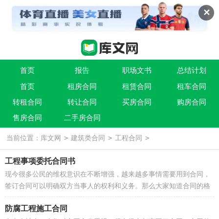
✕
首页
报告
职场文书
总结计划
首页
租房合同
租赁合同
租车合同
条据书信
实用文
祝福语
转租合同
转让合同
买房合同
购房合同
售房合同
二手房合同
>
>
>
当前位置：
库文网
建筑类合同
工程合同
工程事项委托合同书
现今很多公民的维权意识在不断增强，越来越多事情需要用到合同，
签订合同可以明确双方当事人的权利和义务。那么大家知道合同的格
式吗？以下是小编为大家整理的工...
防腐工程施工合同