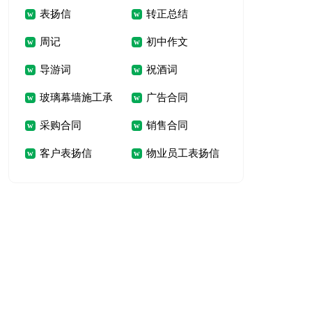
表扬信
转正总结
扬信
接待礼仪-前台接待
周记
初中作文
礼仪规范
导游词
祝酒词
玻璃幕墙施工承
广告合同
采购合同
销售合同
包合同
客户表扬信
物业员工表扬信