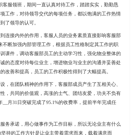
司，任职客服领班，期间一直认真对待工作，踏踏实实，勤勤恳
每项工作，对待领导交代的每项任务，都以饱满的工作热情
得到了领导的认可。
连接内外的作用，客服人员的业务素质直接影响客服部
以来不断加强内部管理工作，根据员工性格制定其工作的职
培训课件，调动客服部员工的主动学习性，强化物业整体的
真诚的态度对待每位业主，增进物业与业主的沟通并妥善处
显的改善和提高，员工的工作积极性得到了大幅提高。
，在团队精神的作用下，客服部成员产生了互相关心、
动性，共同的价值观，高涨的士气、团结友爱，功夫不负有
年__月31日突破完成了95.1%的收费率，提前半年完成任
务承诺，用心做事作为工作目标，所以无论业主有什么
她坚持的工作方针是让业主带着需求而来，载着满意而