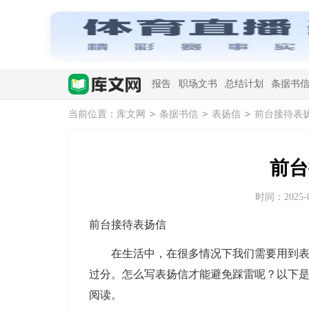
报告
职场文书
总结计划
条据书
>
>
>
当前位置：
库文网
条据书信
表扬信
前台接待表
前台
时间：2025-04
前台接待表扬信
在生活中，在很多情况下我们需要用到表扬
过分。怎么写表扬信才能避免踩雷呢？以下
阅读。