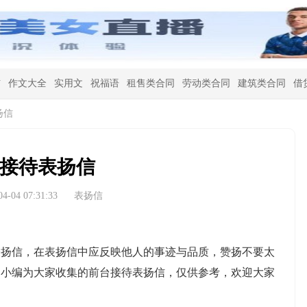
信
作文大全
实用文
祝福语
租售类合同
劳动类合同
建筑类合同
借
扬信
接待表扬信
-04 07:31:33
表扬信
信，在表扬信中应反映他人的事迹与品质，赞扬不要太
是小编为大家收集的前台接待表扬信，仅供参考，欢迎大家