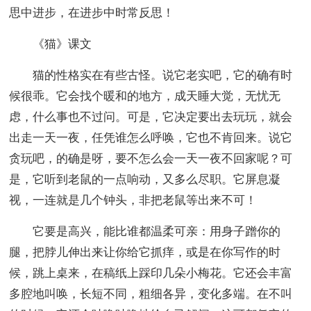
思中进步，在进步中时常反思！
《猫》课文
猫的性格实在有些古怪。说它老实吧，它的确有时
候很乖。它会找个暖和的地方，成天睡大觉，无忧无
虑，什么事也不过问。可是，它决定要出去玩玩，就会
出走一天一夜，任凭谁怎么呼唤，它也不肯回来。说它
贪玩吧，的确是呀，要不怎么会一天一夜不回家呢？可
是，它听到老鼠的一点响动，又多么尽职。它屏息凝
视，一连就是几个钟头，非把老鼠等出来不可！
它要是高兴，能比谁都温柔可亲：用身子蹭你的
腿，把脖儿伸出来让你给它抓痒，或是在你写作的时
候，跳上桌来，在稿纸上踩印几朵小梅花。它还会丰富
多腔地叫唤，长短不同，粗细各异，变化多端。在不叫