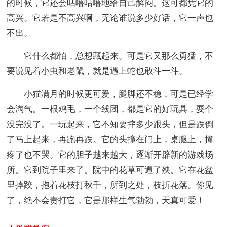
的时候，它还会咕噜咕噜地给自己解闷。这可都凭它的
高兴。它若是不高兴啊，无论谁说多少好话，它一声也
不出。
它什么都怕，总想藏起来。可是它又那么勇猛，不
要说见着小虫和老鼠，就是遇上蛇也敢斗一斗。
小猫满月的时候更可爱，腿脚还不稳，可是已经学
会淘气。一根鸡毛，一个线团，都是它的好玩具，耍个
没完没了。一玩起来，它不知要摔多少跟头，但是跌倒
了马上起来，再跑再跌。它的头撞在门上，桌腿上，撞
疼了也不哭。它的胆子越来越大，逐渐开辟新的游戏场
所。它到院子里来了。院中的花草可遭了殃。它在花盆
里摔跤，抱着花枝打秋千，所到之处，枝折花落。你见
了，绝不会责打它，它是那样生气勃勃，天真可爱！