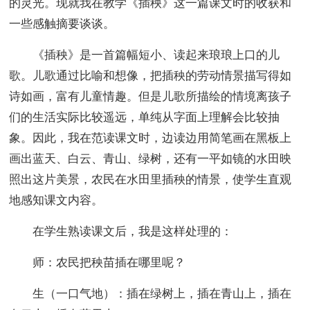
的灵光。现就我在教学《插秧》这一篇课文时的收获和
一些感触摘要谈谈。
《插秧》是一首篇幅短小、读起来琅琅上口的儿
歌。儿歌通过比喻和想像，把插秧的劳动情景描写得如
诗如画，富有儿童情趣。但是儿歌所描绘的情境离孩子
们的生活实际比较遥远，单纯从字面上理解会比较抽
象。因此，我在范读课文时，边读边用简笔画在黑板上
画出蓝天、白云、青山、绿树，还有一平如镜的水田映
照出这片美景，农民在水田里插秧的情景，使学生直观
地感知课文内容。
在学生熟读课文后，我是这样处理的：
师：农民把秧苗插在哪里呢？
生（一口气地）：插在绿树上，插在青山上，插在