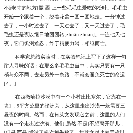
不到6寸的地方[撒 洒]上一些毛毛虫爱吃的松叶。毛毛虫
开始一个跟着一个，绕着花盆一圈一圈地走。一分钟过
去了，一小时过去了，一天过去了，又一天过去了，毛
毛虫还是夜以继日地团团转[zhuǎn zhuàn]。一连七天七
夜，它们饥渴难忍，终于精疲力竭，相继而亡。
科学家总结实验时，在实验笔记上写下了这样一句
耐人寻味的话：在那么多毛毛虫当中，其实只要有一只
稍与众不同，去走另外一条路，不就会避免死亡的命运
[? 。]
在西撒哈拉沙漠中有一个小村庄比塞尔，它靠在一
块1．5平方公里的绿洲旁，从这里走出沙漠一般需要三
昼夜的时间。然而，在肯莱文发现它之前，这里的人们
没有一个走出过沙漠。他们[虽然 不是]不想离开那儿，
[但是 而是]尝试了多次都失败了。肯莱文对此表示难以