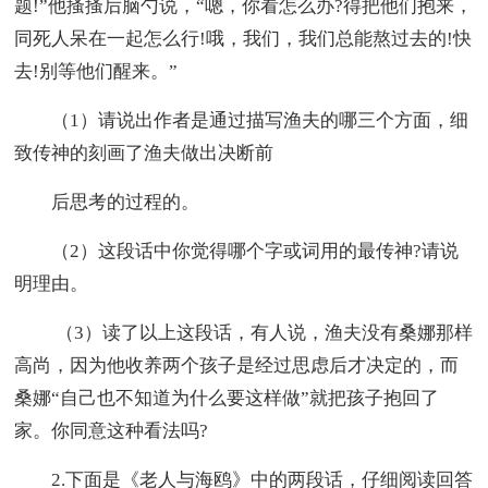
题!”他搔搔后脑勺说，“嗯，你看怎么办?得把他们抱来，
同死人呆在一起怎么行!哦，我们，我们总能熬过去的!快
去!别等他们醒来。”
（1）请说出作者是通过描写渔夫的哪三个方面，细
致传神的刻画了渔夫做出决断前
后思考的过程的。
（2）这段话中你觉得哪个字或词用的最传神?请说
明理由。
（3）读了以上这段话，有人说，渔夫没有桑娜那样
高尚，因为他收养两个孩子是经过思虑后才决定的，而
桑娜“自己也不知道为什么要这样做”就把孩子抱回了
家。你同意这种看法吗?
2.下面是《老人与海鸥》中的两段话，仔细阅读回答