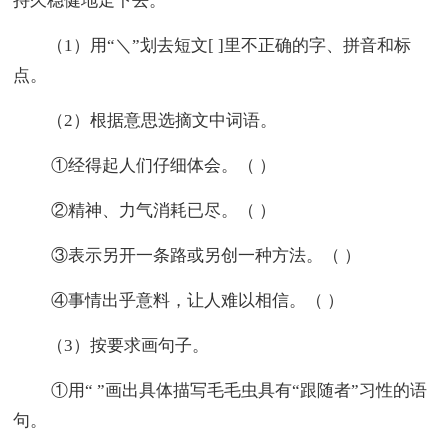
持久稳健地走下去。
（1）用“＼”划去短文[ ]里不正确的字、拼音和标
点。
（2）根据意思选摘文中词语。
①经得起人们仔细体会。（ ）
②精神、力气消耗已尽。（ ）
③表示另开一条路或另创一种方法。（ ）
④事情出乎意料，让人难以相信。（ ）
（3）按要求画句子。
①用“ ”画出具体描写毛毛虫具有“跟随者”习性的语
句。