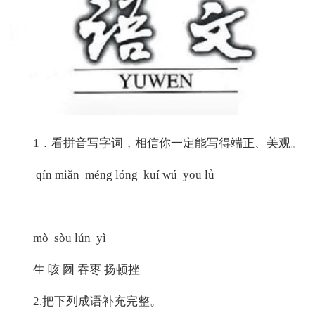
1．看拼音写字词，相信你一定能写得端正、美观。
qín miǎn méng lóng kuí wú yōu lǜ
mò sòu lún yì
生 咳 囫 吞枣 扬顿挫
2.把下列成语补充完整。