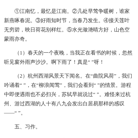
①江南忆，最忆是江南。②几处早莺争暖树，谁家
新燕啄春泥。③好雨知时节，当春乃发生。④接天莲叶
无穷碧，映日荷花别样红。⑤水光潋滟晴方好，山色空
蒙雨亦奇。
（1）春天的一个夜晚，当我正在看书的时候，忽然
听见窗外雨声沙沙。啊下雨了！真是“ ”呀！
（2）杭州西湖风景天下闻名。在“曲院风荷”，我们
吟诵着“ ”，在“柳浪闻莺”，我们会看到“ ”的情景。游程
中即便遇雨也不必扫兴，苏轼早就说过“ ”。难怪来过杭
州、游过西湖的人十有八九会发出白居易那样的感叹
——“ ”。
五、习作。