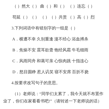
（ ）然大（ ） 曲（ ）和（ ） （ ）连忘（ ）
苟延（ ）（ ） （ ）（ ）共赏 （ ）高（ ）烈
3.下列词语中有错别字的一组是（ ）
A．横遭不幸 久别重逢 漫不经心 浴血搏杀
B．焦燥不安 震耳欲聋 饱经风霜 牛毛细雨
C．风雨同舟 和蔼可亲 心惊肉跳 十指连心
D．怒目圆睁 惹人讥笑 寝不安席 百折不挠
4.按要求改写句子的意思。
（1）老师说：“同学们太累了，我今天就不布置作
业了，你们在家看看书吧!”（请转述一下老师说的话）