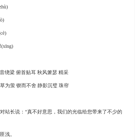
hù)
ò)
è)
xīng)
音绕梁 俯首贴耳 秋风箫瑟 精采
草为萤 锲而不舍 静影沉璧 珠帘
对站长说：“真不好意思，我们的光临给您带来了不少的
匪浅。