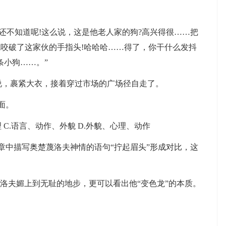
不知道呢!这么说，这是他老人家的狗?高兴得很……把
咬破了这家伙的手指头!哈哈哈……得了，你干什么发抖
条小狗……。”
说，裹紧大衣，接着穿过市场的广场径自走了。
面。
C.语言、动作、外貌 D.外貌、心理、动作
章中描写奥楚蔑洛夫神情的语句“拧起眉头”形成对比，这
夫媚上到无耻的地步，更可以看出他“变色龙”的本质。