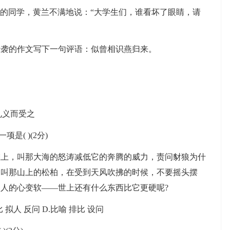
的同学，黄兰不满地说：“大学生们，谁看坏了眼睛，请
袭的作文写下一句评语：似曾相识燕归来。
礼义而受之
( )(2分)
，叫那大海的怒涛减低它的奔腾的威力，责问豺狼为什
是叫那山上的松柏，在受到天风吹拂的时候，不要摇头摆
人的心变软——世上还有什么东西比它更硬呢?
 拟人 反问 D.比喻 排比 设问