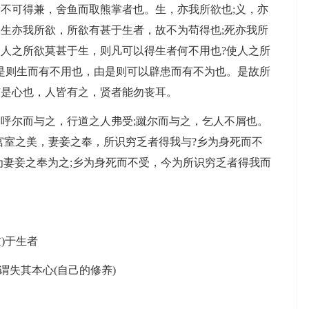
可得兼，舍鱼而取熊掌者也。生，亦我所欲也;义，亦
生亦我所欲，所欲有甚于生者，故不为苟得也;死亦我所
人之所欲莫甚于生，则凡可以得生者何不用也?使人之所
是则生而有不用也，由是则可以辟患而有不为也。是故所
有是心也，人皆有之，贤者能勿丧耳。
尔而与之，行道之人弗受;蹴尔而与之，乞人不屑也。
宫室之美，妻妾之奉，所识穷乏者得我与?乡为身死而不
为妻妾之奉为之;乡为身死而不受，今为所识穷乏者得我而
)于生者
谓失其本心(自己的修养)