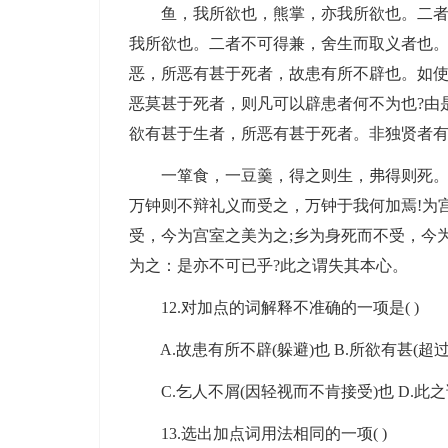
鱼，我所欲也，熊掌，亦我所欲也。二者不
我所欲也。二者不可得兼，舍生而取义者也。
恶，所恶有甚于死者，故患有所不辟也。如使
恶莫甚于死者，则凡可以辟患者何不为也?由
欲有甚于生者，所恶有甚于死者。非独贤者
一箪食，一豆羹，得之则生，弗得则死。呼
万钟则不辩礼义而受之，万钟于我何加焉!为
受，今为宫室之美为之;乡为身死而不受，今
为之：是亦不可已乎?此之谓失其本心。
12.对加点的词解释不准确的一项是( )
A.故患有所不辟(躲避)也 B.所欲有甚(超过
C.乞人不屑(因轻视而不肯接受)也 D.此之
13.选出加点词用法相同的一项( )