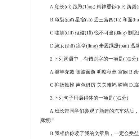
A.颀长(qí) 踉跄(1àng) 精神矍铄(jué) 踌躇(z
B.龟裂(guī) 星宿(sù) 丢三落四(1à) 和面(hu
C.嗤笑(chī) 伛偻(1ǚ) 锐不可当(dāng) 恻隐(c
D.淑女(shū) 痉挛(jīmg) 步履蹒跚(pán) 温馨(
2.下列词语中，有错别字的一项是( )(2分)
A.滥竽充数 随波而逝 明察秋毫 宫阙 B.余
C.抑扬顿挫 声色俱厉 关关雎鸠 嶙峋 D.腐
3.下列句子用语得体的一项是( )(2分)
A.班长带同学们参观了新建的汽车站后，
麻烦!”
B.我相信你读了我的文章后，一定会受益