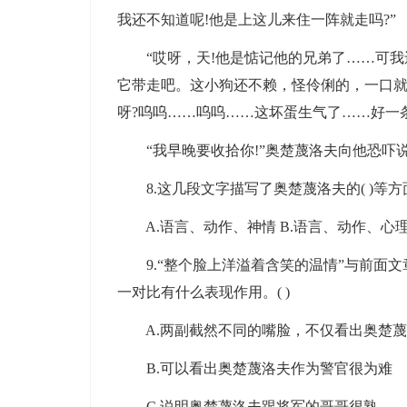
我还不知道呢!他是上这儿来住一阵就走吗?”
“哎呀，天!他是惦记他的兄弟了……可我还
它带走吧。这小狗还不赖，怪伶俐的，一口就
呀?呜呜……呜呜……这坏蛋生气了……好一
“我早晚要收拾你!”奥楚蔑洛夫向他恐吓
8.这几段文字描写了奥楚蔑洛夫的( )等方
A.语言、动作、神情 B.语言、动作、心理 
9.“整个脸上洋溢着含笑的温情”与前面文
一对比有什么表现作用。( )
A.两副截然不同的嘴脸，不仅看出奥楚蔑洛
B.可以看出奥楚蔑洛夫作为警官很为难
C.说明奥楚蔑洛夫跟将军的哥哥很熟