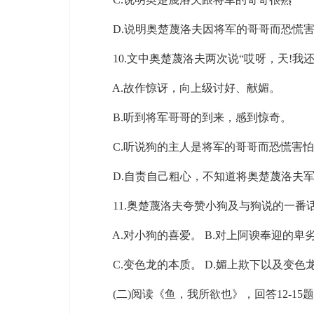
D.说明奥楚蔑洛夫因将军的哥哥而恐慌害
10.文中奥楚蔑洛夫两次说“哎呀，天!我还不
A.故作惊讶，向上级讨好、献媚。
B.听到将军哥哥的到来，感到惊奇。
C.听说狗的主人是将军的哥哥而恐慌害怕
D.自责自己粗心，不知道将奥楚蔑洛夫军
11.奥楚蔑洛夫夸赞小狗及与狗说的一番话，
A.对小狗的喜爱。 B.对上阿谀奉迎的卑
C.变色龙的本质。 D.媚上欺下以及变色
(二)阅读《鱼，我所欲也》，回答12-15