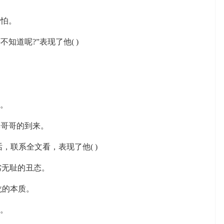
怕。
知道呢?”表现了他( )
。
哥哥的到来。
联系全文看，表现了他( )
劣无耻的丑态。
龙的本质。
题。