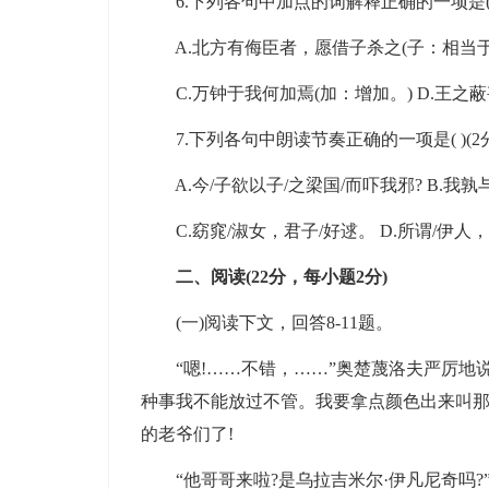
6.下列各句中加点的词解释正确的一项是( )
A.北方有侮臣者，愿借子杀之(子：相当于您。
C.万钟于我何加焉(加：增加。) D.王之蔽
7.下列各句中朗读节奏正确的一项是( )(2分
A.今/子欲以子/之梁国/而吓我邪? B.我孰与
C.窈窕/淑女，君子/好逑。 D.所谓/伊人
二、阅读(22分，每小题2分)
(一)阅读下文，回答8-11题。
“嗯!……不错，……”奥楚蔑洛夫严厉地说
种事我不能放过不管。我要拿点颜色出来叫那
的老爷们了!
“他哥哥来啦?是乌拉吉米尔·伊凡尼奇吗?