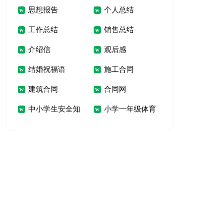
思想报告
个人总结
试题及答案
级语文上册《句子专
工作总结
销售总结
项》测试题及答案
介绍信
观后感
结婚祝福语
施工合同
建筑合同
合同网
中小学生安全知
小学一年级体育
识测试题
理论测试题