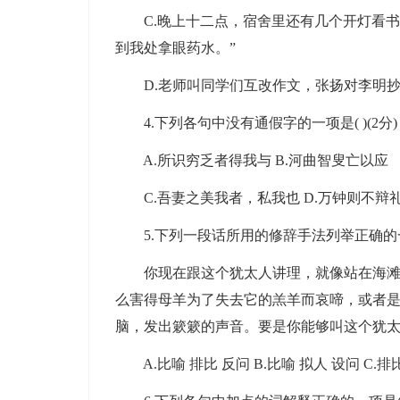
C.晚上十二点，宿舍里还有几个开灯看书
到我处拿眼药水。”
D.老师叫同学们互改作文，张扬对李明抄
4.下列各句中没有通假字的一项是( )(2分)
A.所识穷乏者得我与 B.河曲智叟亡以应
C.吾妻之美我者，私我也 D.万钟则不辩
5.下列一段话所用的修辞手法列举正确的一项是
你现在跟这个犹太人讲理，就像站在海滩上
么害得母羊为了失去它的羔羊而哀啼，或者
脑，发出簌簌的声音。要是你能够叫这个犹太
A.比喻 排比 反问 B.比喻 拟人 设问 C.排比