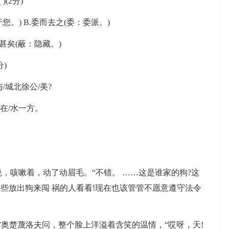
(2分)
) B.委而去之(委：委派。)
甚矣(蔽：隐藏。)
)
/城北徐公/美?
，在/水一方。
，咳嗽着，动了动眉毛。“不错。 ……这是谁家的狗?这
些放出狗来闯 祸的人看看!现在也该管管不愿意遵守法令
”奥楚蔑洛夫问，整个脸上洋溢着含笑的温情，“哎呀，天!