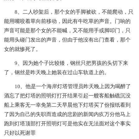
8、二人吵架后，那个女的手脚被砍，不能爬动，只
能用嘴咬着草向前移动，因此有牛吃草的声音。门响的
声音可能是那个女的不能喊，又不能用手或脚叩门，只
能用头碰门发出的声音，但由于他没有出门查看，那个
女的就惨死了。
9、因为她个子比较矮，钢丝只把男孩的头切下来
了，钢丝是昨天晚上她装在过山车轨道上的。
10、他是一个海岸灯塔管理员昨天晚上因为喝醉了
酒忘了把灯塔的照明灯打开结果引起一艘客船触礁沉没
船上乘客无一幸免第二天早晨他下灯塔买了份报纸看到
了因为自己的失职而造成的悲剧的新闻内疚万分他马上
跑到灯塔顶部打开照明灯可是他实在无法面对这个事实
只好以死谢罪