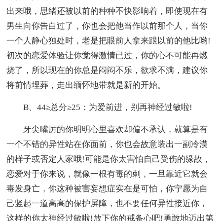
出来哦，思绪还被以前的种种不快影响着，即使现在有
男生向你告白过了，你也会把他当作以前那个人，当你
一个人静心独处时，老是把眼前人拿来跟以前的他比哟!
初次的恋爱体验让你觉得激情已过，你的心不可能再燃
烧了，所以现在的你总是闷闷不乐，欲求不满，建议你
将前情埋葬，走出缅怀地带就是新的开始。
B、44≥总分≥25：为爱前进，别再神经过敏啦!
牙尖嘴厉的你明明心里喜欢却偏不承认，就算是有
一个不错的异性站在你面前，你也会故意装出一副冷漠
的样子或否定人家哦!可能是你太害怕自己受伤的缘故，
恋爱对于你来说，就像一根有毒的刺，一旦靠近它就会
毒发身亡，你这种被害妄想症实在是可怕，你宁愿为自
己竖起一道高高的保护屏障，也不要任何异性接近你，
这样的你太神经过敏啦!放下你的戒备心吧!勇敢地迈出第