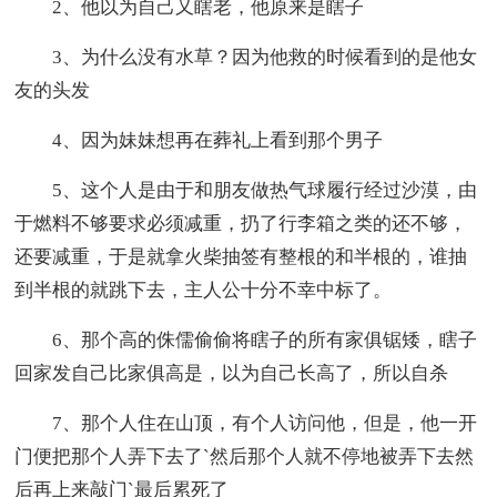
2、他以为自己又瞎老，他原来是瞎子
3、为什么没有水草？因为他救的时候看到的是他女
友的头发
4、因为妹妹想再在葬礼上看到那个男子
5、这个人是由于和朋友做热气球履行经过沙漠，由
于燃料不够要求必须减重，扔了行李箱之类的还不够，
还要减重，于是就拿火柴抽签有整根的和半根的，谁抽
到半根的就跳下去，主人公十分不幸中标了。
6、那个高的侏儒偷偷将瞎子的所有家俱锯矮，瞎子
回家发自己比家俱高是，以为自己长高了，所以自杀
7、那个人住在山顶，有个人访问他，但是，他一开
门便把那个人弄下去了`然后那个人就不停地被弄下去然
后再上来敲门`最后累死了