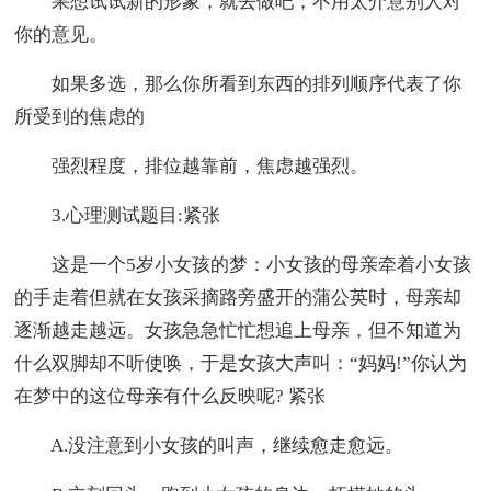
果想试试新的形象，就去做吧，不用太介意别人对
你的意见。
如果多选，那么你所看到东西的排列顺序代表了你
所受到的焦虑的
强烈程度，排位越靠前，焦虑越强烈。
3.心理测试题目:紧张
这是一个5岁小女孩的梦：小女孩的母亲牵着小女孩
的手走着但就在女孩采摘路旁盛开的蒲公英时，母亲却
逐渐越走越远。女孩急急忙忙想追上母亲，但不知道为
什么双脚却不听使唤，于是女孩大声叫：“妈妈!”你认为
在梦中的这位母亲有什么反映呢? 紧张
A.没注意到小女孩的叫声，继续愈走愈远。