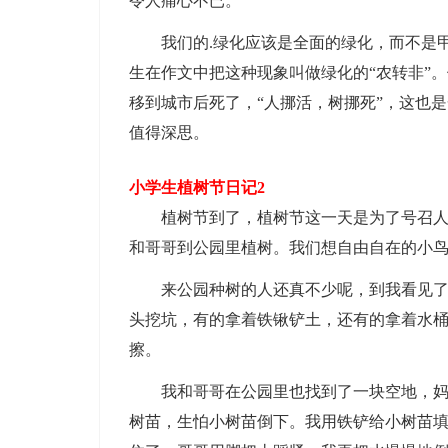
令人痛心不已。
我们的.绿化应该是全面的绿化，而不是甲
生在作文中把这种现象叫做绿化的“农转非”
移到城市后死了，“人挪活，树挪死”，这也
值得深思。
小学生植树节日记2
植树节到了，植树节这一天是为了号召人们
和哥哥到公园里植树。我们想自由自在的小鸟
来公园种树的人还真不少呢，到我看见了小
头挖坑，有的拿着铁锹铲土，还有的拿着水
擦。
我和哥哥在公园里也找到了一块空地，妈妈
树苗，生怕小树苗倒下。我用铁铲给小树苗