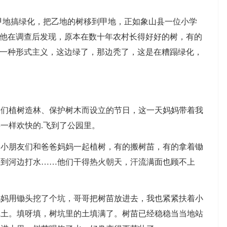
地搞绿化，把乙地的树移到甲地，正如象山县一位小学
。他在调查后发现，原本在数十年农村长得好好的树，有的
是一种形式主义，这边绿了，那边秃了，这是在糟蹋绿化，
植树造林、保护树木而设立的节日，这一天妈妈带着我
一样欢快的.飞到了公园里。
朋友们和爸爸妈妈一起植树，有的搬树苗，有的拿着锄
桶到河边打水……他们干得热火朝天，汗流满面也顾不上
用锄头挖了个坑，哥哥把树苗放进去，我也紧紧扶着小
填土。填呀填，树坑里的土填满了。树苗已经稳稳当当地站