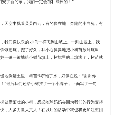
们安了新的家，我们一定会茁壮成长的！”
天空中飘着朵朵白云，有的像在地上奔跑的小白兔，有
我们像快乐的.小鸟一样飞到山坡上。一到山坡上，我
着铁锹挖坑，挖了好久，我小心翼翼地把小树苗放到坑里，
妈妈一锹一锹地给小树苗填土，树坑里的土填满了，树苗就
地倒进土里，树苗“喝”饱了水，好像在说：“谢谢你
！”最后我们还给小树挂了一个小牌子，上面写了一句
健康茁壮的小树，想必地球妈妈会因为我们的行为变得
愉快，人多力量大真大！在以后的活动中我也将更加注重团