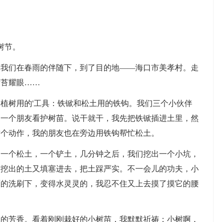
树节。
们在春雨的伴随下，到了目的地——海口市美孝村。走
青苔耀眼……
树用的'工具：铁锨和松土用的铁钩。我们三个小伙伴
另一个朋友看护树苗。说干就干，我先把铁锨插进土里，然
这个动作，我的朋友也在旁边用铁钩帮忙松土。
个松土，一个铲土，几分钟之后，我们挖出一个小坑，
才挖出的土又填塞进去，把土踩严实。不一会儿的功夫，小
雨的洗刷下，变得水灵灵的，我忍不住又上去摸了摸它的腰
芳香。看着刚刚栽好的小树苗，我默默祈祷：小树啊，