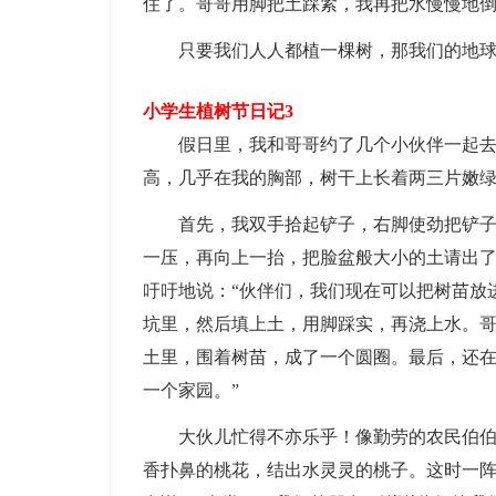
住了。哥哥用脚把土踩紧，我再把水慢慢地
只要我们人人都植一棵树，那我们的地球
小学生植树节日记3
假日里，我和哥哥约了几个小伙伴一起去小
高，几乎在我的胸部，树干上长着两三片嫩
首先，我双手拾起铲子，右脚使劲把铲子往
一压，再向上一抬，把脸盆般大小的土请出
吁吁地说：“伙伴们，我们现在可以把树苗放
坑里，然后填上土，用脚踩实，再浇上水。
土里，围着树苗，成了一个圆圈。最后，还在
一个家园。”
大伙儿忙得不亦乐乎！像勤劳的农民伯伯春
香扑鼻的桃花，结出水灵灵的桃子。这时一阵