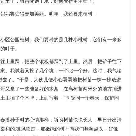
倒进土里，树苗喝饱了水，好像变得更茁壮了。
妈妈将变得更加美丽。明年，我还要来植树！
区公园植树。我们要种的是几株小桃树，它们有一米多
绿的叶子。
土里踩，把整个锹板都踩到了土里。然后，把铲子往下
了家。我试着又挖了几个坑，一个比一个好。这时，我气喘
进去了。”于是，大伙儿便小心翼翼地把树苗一株一株放进
哥哥又拿了一些准备好的木条，在离树苗两米外的地方插进
土里插了个木牌，上面写着：“享受同一个春天，保护同
播种子时的心情那样，祈盼树苗快快长大，早日开出清
柔和的.微风吹过，那嫩绿的树叶向我们频频点头，好像