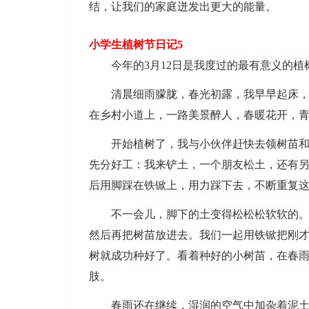
结，让我们的家庭迸发出更大的能量。
小学生植树节日记5
今年的3月12日是我度过的最有意义的植
清晨细雨朦胧，春光初露，我早早起床，我
在乡村小道上，一路美景醉人，春暖花开，
开始植树了，我与小伙伴赶快去领树苗和植
先分好工：我来铲土，一个朋友松土，还有
后用脚踩在铁锨上，用力踩下去，不断重复
不一会儿，脚下的土变得松松松软软的。一
然后再把树苗放进去。我们一起用铁锨把刚
树就成功种好了。看着种好的小树苗，在春
肢。
春雨还在继续，湿润的空气中加杂着泥土的