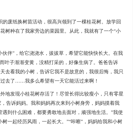
织的废纸换树苗活动，很高兴领到了一棵桂花树。放学回
花树种在了我家旁边的菜园里。从此，我就有了一个“小
伙伴”，给它浇浇水，拔拔草，希望它能快快长大。在我
反而叶子渐渐变黄，没精打采的，好像生病了。爸爸告诉
天天去看我的小树，告诉它我不是故意的，我很后悔，我只
期过去了……我多么希望有一天它能活过来啊！
地发现小桂花树存活了！尽管长得比较瘦小，只有零星
家，告诉妈妈。我和妈妈再次来到小树身旁，妈妈摸着我
管遇到什么困难，都要勇敢地去面对，顽强地生活。”我使
小树一起经历风雨，一起长大。”“咔嚓”，妈妈给我和小树