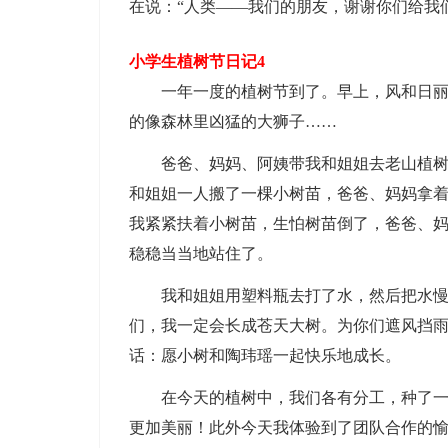
在说：“人类——我们的朋友，谢谢你们给我
小学生植树节日记4
一年一度的植树节到了。早上，风和日丽，
的像森林里凶猛的大狮子……
爸爸、妈妈、阿姨带我和姐姐去老山植树，
和姐姐一人搬了一棵小树苗，爸爸、妈妈拿
我紧紧扶着小树苗，生怕树苗倒了，爸爸、
稳稳当当地站住了。
我和姐姐用塑料瓶去打了水，然后把水慢慢
们，我一定会长成苍天大树。为你们遮风挡雨
话：愿小树和陶玮瑶一起快乐地成长。
在今天的植树中，我们各有分工，种了一棵
更加美丽！此外今天我体验到了团队合作的