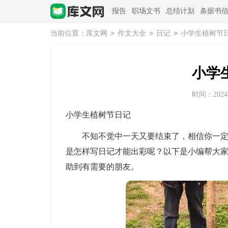
报告
职场文书
总结计划
条据书
>
>
>
当前位置：
库文网
作文大全
日记
小学生植树节
小学
时间：2024-0
小学生植树节日记
不知不觉中一天又要结束了，相信你一定有
是怎样写日记才能出彩呢？以下是小编帮大
助到有需要的朋友。