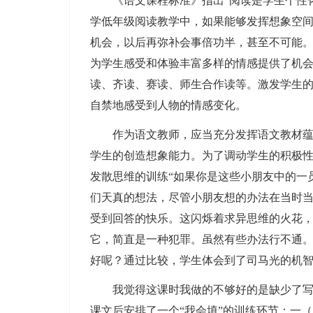
《语文课程标准》指出“阅读是学生个性化
学低年级阅读教学中，如果能够发挥想象空
机会，以后再弥补会事倍功半，甚至不可能
为学生感受和体验丰富多样的情感提供了机
读、齐读、赛读、师生合作读等。激发学生
自禁地感受到人物的情感变化。
作为语文教师，应当充分发挥语文教材蕴含
学生的创造想象能力。为了调动学生的积极
发散思维的训练“如果你是这些小朋友中的一
们天真的想法，尽管小朋友想的办法在当时
受到回答的快乐。这闪烁着求异思维的火花
它，简直是一种犯罪。虽然有些办法行不通
好呢？通过比较，学生体会到了司马光的机
我觉得这课时我做的不够好的是缺少了写的
课文后安排了一个“我会填”的训练环节：一