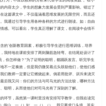
行为，不应以教师的分析来代替学生的阅读实践”。在小
间的内容太少，学生的想象力发展会受到严重影响。错过了
。在这篇课文中，不仅蕴涵着思维发展的无限空间，而且还
会。我通过引导学生用各种各样的方式进行朗读。如：自由
的情感。可以看出，学生真正理解了课文，在阅读中会情不
的`创新教育因素，积极引导学生进行思维训练，培养
性，我特地在课前安排了两则脑筋急转弯。在结尾处设计了
员，你怎样做？”为了证明的聪明，都踊跃发言。听完学生
当地不一定奏效，但是我仍微笑着点头鼓励他们，使他们感
，我们教师一定要让它燃烧起来。倘若用批评、训斥来浇灭
。最后我又问：你们的方法与司马光的方法比较，哪种方法
智、聪明，从而使他们对司马光有了深刻的了解。
环节，虽然第一课时里没有安排写字教学，但我在读完
（）假山，一（）缸，一（）（），我只要求口头填，其实