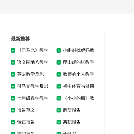
最新推荐
《司马光》教学
小蝌蚪找妈妈教
语文园地八教学
爬山虎的脚教学
反思
学反思
英语教学反思
教师的个人教学
反思
反思
司马光教学反思
初中体育与健康
反思
七年级数学教学
《小小的船》教
教学反思
报告范文
调研报告
反思
学反思
转正报告
离职报告