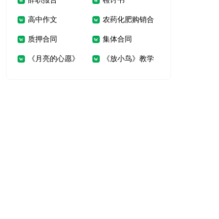
辞职报告
检讨书
高中作文
农药化肥购销合
质押合同
集体合同
同
《月亮的心愿》
《放小鸟》教学
教学反思
反思