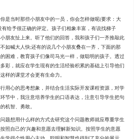
是当时那些小朋友中的一员，你会怎样做呢(要求：大
没有给予很正确的评定。孩子们相象丰富，有说找梯子
的小朋友扯上来。听了他们的回答，我和孩子们一齐推敲此
不如喊大人快;还有的说几个小朋友叠在一齐，下面的那
中的困难，教育孩子们像司马光一样，做聪明的孩子。透过
富多彩，就应在学生现有的生活经验积累的基础上引导他们
，这样的课堂才会更有生命力。
用心的思考想象，并结合生活实际开发课程资源，对学
个环节中，我注意培养学生的口语表达，注意引导学生把句
光的机智、勇敢。
题想用什么样的方式去研究这个问题教师就应尊重学生
按照自己的'兴趣和意愿去理解新知识。按照学生的意愿
学生学得个性用心主动，聪明和智慧也得到了充分的展示。