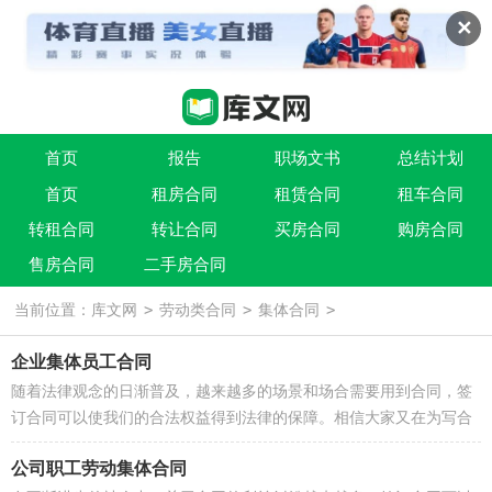
✕
首页
报告
职场文书
总结计划
首页
租房合同
租赁合同
租车合同
条据书信
实用文
祝福语
转租合同
转让合同
买房合同
购房合同
售房合同
二手房合同
>
>
>
当前位置：
库文网
劳动类合同
集体合同
企业集体员工合同
随着法律观念的日渐普及，越来越多的场景和场合需要用到合同，签
订合同可以使我们的合法权益得到法律的保障。相信大家又在为写合
同犯愁了吧，以下是小编精心整理...
公司职工劳动集体合同