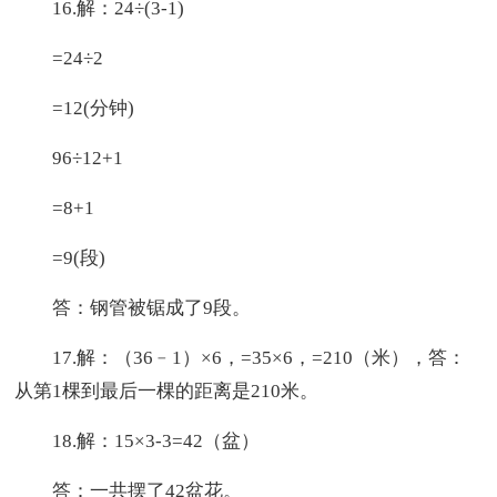
16.解：24÷(3-1)
=24÷2
=12(分钟)
96÷12+1
=8+1
=9(段)
答：钢管被锯成了9段。
17.解：（36﹣1）×6，=35×6，=210（米），答：
从第1棵到最后一棵的距离是210米。
18.解：15×3-3=42（盆）
答：一共摆了42盆花。