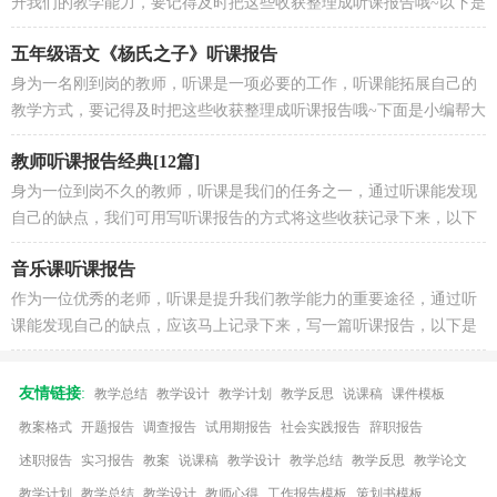
升我们的教学能力，要记得及时把这些收获整理成听课报告哦~以下是
小编为大家收集的省小学数学课...
五年级语文《杨氏之子》听课报告
身为一名刚到岗的教师，听课是一项必要的工作，听课能拓展自己的
教学方式，要记得及时把这些收获整理成听课报告哦~下面是小编帮大
家整理的五年级语文《杨氏之子...
教师听课报告经典[12篇]
身为一位到岗不久的教师，听课是我们的任务之一，通过听课能发现
自己的缺点，我们可用写听课报告的方式将这些收获记录下来，以下
是小编收集整理的教师听课报告，...
音乐课听课报告
作为一位优秀的老师，听课是提升我们教学能力的重要途径，通过听
课能发现自己的缺点，应该马上记录下来，写一篇听课报告，以下是
小编整理的音乐课听课报告，仅供...
友情链接
:
教学总结
教学设计
教学计划
教学反思
说课稿
课件模板
教案格式
开题报告
调查报告
试用期报告
社会实践报告
辞职报告
述职报告
实习报告
教案
说课稿
教学设计
教学总结
教学反思
教学论文
教学计划
教学总结
教学设计
教师心得
工作报告模板
策划书模板