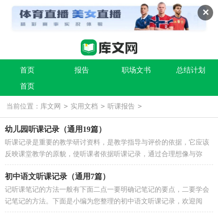
✕
首页
报告
职场文书
总结计划
首页
条据书信
实用文
祝福语
>
>
>
当前位置：
库文网
实用文档
听课报告
幼儿园听课记录（通用19篇）
听课记录是重要的教学研讨资料，是教学指导与评价的依据，它应该
反映课堂教学的原貌，使听课者依据听课记录，通过合理想像与弥
补，在头脑中再现教学实况。以下是...
初中语文听课记录（通用7篇）
记听课笔记的方法一般有下面二点一要明确记笔记的要点，二要学会
记笔记的方法。下面是小编为您整理的初中语文听课记录，欢迎阅
读。 初中语文听课记录 1 教学流程...