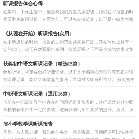
听课报告体会心得
在学习、工作生活中，报告与我们愈发关系密切，我们在写报告的时
候要避免篇幅过长。在写之前，可以先参考范文，以下是小编为大家
收集的听课报告体会心得，欢迎大...
《从现在开始》听课报告[实用]
在不断进步的时代，报告的适用范围越来越广泛，其在写作上具有一
定的窍门。你还在对写报告感到一筹莫展吗？下面是小编为大家收集
的《从现在开始》听课报告，欢迎...
获奖初中语文听课记录（精选15篇）
参加听课，肯定要做好听课记录。以下是小编精心整理的获奖初中语
文听课记录，欢迎大家借鉴与参考，希望对大家有所帮助。 获奖初中
语文听课记录 1 一、导入 教师...
中职语文听课记录（通用16篇）
当前在中职语文教学中存在的问题还是非常多的，这样必然会对中职
学校的教学产生一定的影响，进而影响到学生素质的提升。所以，身
为中职语文教师，要及时采取诸多...
省小学数学课听课报告
作为一名人民老师，我们的任务之一就是听课，借助听课可以快速提