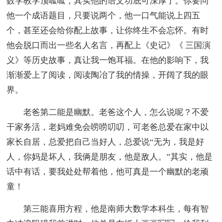
数学教学顶呱呱，其实他的语文功底可深厚了。你要问
他一个成语题目，只要说两个，他一口气能说上四五
个，甚至还会给你配上故事，让你终生不会忘怀。有时
他会脱口而出一些名人名言，再配上《史记》《 三国演
义》等历史故事，真让我一饱耳福。在他的影响下，我
渐渐爱上了阅读，阅读陶冶了我的情操，开阔了我的眼
界。
老爸第二能是幽默。老爸这个人，怎么说呢？不爱
干家务活，老妈难免会唠唠叨叨，可老爸总爱在家中以
家长自居，总爱把自己当好人，总爱说“无为，我是好
人，你妈是坏人，我俩是朋友，他是敌人。”其实，他是
话中有话，要我处处帮着他，他可真是一个幽默的老顽
童！
第三能喜用方程，他是南师大数学本科生，每有智