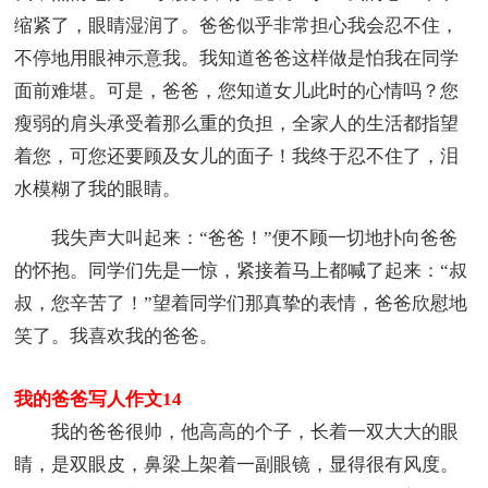
缩紧了，眼睛湿润了。爸爸似乎非常担心我会忍不住，
不停地用眼神示意我。我知道爸爸这样做是怕我在同学
面前难堪。可是，爸爸，您知道女儿此时的心情吗？您
瘦弱的肩头承受着那么重的负担，全家人的生活都指望
着您，可您还要顾及女儿的面子！我终于忍不住了，泪
水模糊了我的眼睛。
我失声大叫起来：“爸爸！”便不顾一切地扑向爸爸
的怀抱。同学们先是一惊，紧接着马上都喊了起来：“叔
叔，您辛苦了！”望着同学们那真挚的表情，爸爸欣慰地
笑了。我喜欢我的爸爸。
我的爸爸写人作文14
我的爸爸很帅，他高高的个子，长着一双大大的眼
睛，是双眼皮，鼻梁上架着一副眼镜，显得很有风度。