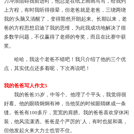
力冲浪阻碍我前进时，他总是在纸上画画写写，给我列
上方程，有时我听得很晕，但老爸就是老爸，三绕两绕
我的'头脑又清醒了，变得豁然开朗起来。长期以来，老
爸的方程思想启迪了我的思维，为此我成功地解决了很
多数学问题，不仅赢得了老师的夸奖，而且在比赛中获
奖。
哈哈，我这个老爸不错吧！我只介绍了他的三个优
点，其实优点还多着呢，下次再说吧！
我的爸爸写人作文5
我的爸爸35岁，中等个。他理了个平头，我觉得很
好看。他的眼睛炯炯有神，当他笑的时候眼睛眯成一条
缝。爸爸有100多斤，宽宽的肩膀。我的爸爸喜欢穿休闲
装，他风流潇洒。爸爸是个严厉的`人，有时也挺和蔼，
但他发起火来大力士也管不住。