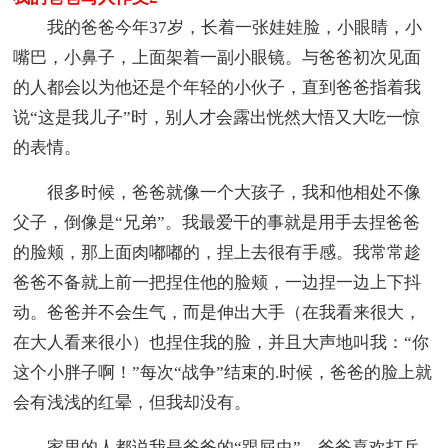
我的爸爸今年37岁，长着一张娃娃脸，小眼睛，小
嘴巴，小鼻子，上面架着一副小眼镜。与爸爸初次见面
的人都会以为他还是个年轻的小伙子，直到爸爸指着我
说“这是我儿子”时，别人才会露出恍然大悟又大吃一惊
的表情。
很多时候，爸爸就像一个大孩子，我和他相处不像
父子，倒像是“兄弟”。我最爱干的事就是用手去捏爸爸
的脸颊，那上面肉嘟嘟的，捏上去很有手感。我常常趁
爸爸不备就上前一把捏住他的脸颊，一边捏一边上下抖
动。爸爸并不会生气，而是伸出大手（在我看来很大，
在大人看来很小）也捏住我的脸，并且大声地叫我：“你
这个小胖子啊！”每次“战争”结束的.时候，爸爸的脸上就
会有浅浅的红晕，但我却没有。
家里的人都说我是爸爸的“跟屁虫”，爸爸喜欢打乒