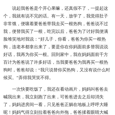
说起我爸爸是个开心果嘛，还真假不了，一提起这
个，我就有说不完的话。有一天，放学了，我觉得肚子
非常饿，便嚷着要爸爸带我去买一根热狗，爸爸说不过
我，便替我买了一根，吃完以后，爸爸为了讨好我便满
脸堆笑地对我说：“好儿子，你看，爸爸为你买一根热
狗，连老本都拿出来了，要是你在你妈面前多替我说说
好话，我再为你买一根。回到家中，我在妈妈面前千方
百计为爸爸说了许多好话，当我要爸爸为我再买一根热
狗时，爸爸却说：“我只说替你买热狗，又没有说什么时
候买。”弄得我哭笑不得。
一次快要吃饭了，我还在看动画片，妈妈叫爸爸去
喊我出来，我立刻跑了出来，可爸爸进去之后却消失
了，妈妈进房间一看，只见爸爸正躺在地板上呼呼大睡
呢！妈妈气得立刻拉着爸爸向外拖，爸爸揉着眼睛大喊