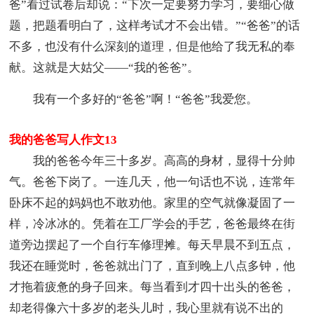
爸”看过试卷后却说：“下次一定要努力学习，要细心做
题，把题看明白了，这样考试才不会出错。”“爸爸”的话
不多，也没有什么深刻的道理，但是他给了我无私的奉
献。这就是大姑父——“我的爸爸”。
我有一个多好的“爸爸”啊！“爸爸”我爱您。
我的爸爸写人作文13
我的爸爸今年三十多岁。高高的身材，显得十分帅
气。爸爸下岗了。一连几天，他一句话也不说，连常年
卧床不起的妈妈也不敢劝他。家里的空气就像凝固了一
样，冷冰冰的。凭着在工厂学会的手艺，爸爸最终在街
道旁边摆起了一个自行车修理摊。每天早晨不到五点，
我还在睡觉时，爸爸就出门了，直到晚上八点多钟，他
才拖着疲惫的身子回来。每当看到才四十出头的爸爸，
却老得像六十多岁的老头儿时，我心里就有说不出的