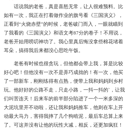
话说我的老爸，真是喜怒无常，让人很难预料。比
如有一次，我正在打着做作业的旗号看《三国演义》，
正看到“火烧赤壁”的时候，老爸破门而入，一眼就瞄到
了我看的《三国演义》和语文考87分的卷子！不用说，
老爸开始用唠叨神功了。我心里真后悔没拿些棉花堵着
耳朵，搞得我后来都没心思吃午饭。
老爸有时候也很贪玩，但他都会带上我，算是比较
好心吧！但他没有一次不是弄巧成拙的！有一次，他买
了一部新车，刚刚练得有点熟，便带上我和妈妈到乡村
玩。他好好的公路不走，只走小路，一抖一抖的`，让我
们叫苦连天！后来车的前半部分陷进了一个一米多深的
大泥坑里开不动啦，还让我和妈妈推车，他则在车上开
动最大马力，害得我摔了几个狗啃泥，最后车总算上来
了。可这并没有让他的玩性大减，相反，还更加疯狂！