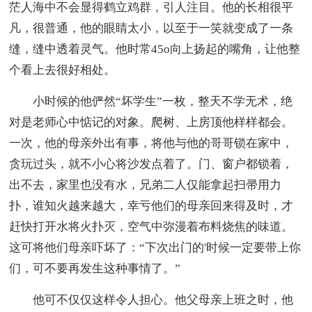
茫人海中不会显得鹤立鸡群，引人注目。他的长相很平
凡，很普通，他的眼睛太小，以至于一笑就变成了一条
缝，缝中透着灵气。他时常45o向上扬起的嘴角，让他整
个看上去很好相处。
小时候的他俨然“坏学生”一枚，整天不学无术，绝
对是老师心中惦记的对象。爬树、上房顶他样样都会。
一次，他的母亲外出有事，将他与他的哥哥锁在家中，
贪玩过头，就不小心将沙发点着了。门、窗户都锁着，
出不去，家里也没有水，兄弟二人仅能拿起扫帚用力
扑，谁知火越来越大，幸亏他们的母亲回来得及时，才
赶快打开水将火扑灭，空气中弥漫着布料烧焦的味道。
这可将他们母亲吓坏了：“下次出门的'时候一定要带上你
们，可不要再发生这种事情了。”
他可不仅仅这样令人担心。他父母亲上班之时，他