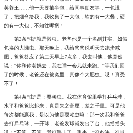
芙蓉王……他一天要抽半包，给同事朋友等，一包没
了，把烟盒给我，我收集了一大包，软的有一大叠，硬
的有一大包，不知往哪搁！
第3条“虫”就是懒虫。老爸他是一个名副其实、如假
包换的大懒虫。那天晚上，我给爸爸说明天去跑步减
肥，爸爸答应了第二天早上7点多，我去叫他，他竟然
说：“你和你老妈去，我在睡一会儿就来跑。”等我们回
了的时候，老爸还在被窝里，真像个大肥虫。哎！真受
不了！
第4条“虫”是：耍赖虫。我在体育馆里学打乒乓球，
水平和爸爸比起来，真是失之毫厘，差之千里。可是他
每次都能赢我，是以为他是耍赖虫嘛！那一次我和爸爸
去打乒乓球，一开球，老爸发球就发出了台，他摇摇头
说：“不算，不算，我打手上了，重来。”没办法，谁叫