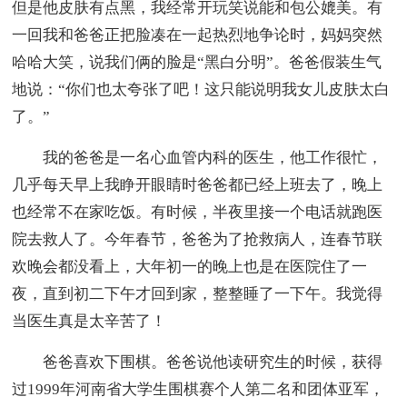
但是他皮肤有点黑，我经常开玩笑说能和包公媲美。有
一回我和爸爸正把脸凑在一起热烈地争论时，妈妈突然
哈哈大笑，说我们俩的脸是“黑白分明”。爸爸假装生气
地说：“你们也太夸张了吧！这只能说明我女儿皮肤太白
了。”
我的爸爸是一名心血管内科的医生，他工作很忙，
几乎每天早上我睁开眼睛时爸爸都已经上班去了，晚上
也经常不在家吃饭。有时候，半夜里接一个电话就跑医
院去救人了。今年春节，爸爸为了抢救病人，连春节联
欢晚会都没看上，大年初一的晚上也是在医院住了一
夜，直到初二下午才回到家，整整睡了一下午。我觉得
当医生真是太辛苦了！
爸爸喜欢下围棋。爸爸说他读研究生的时候，获得
过1999年河南省大学生围棋赛个人第二名和团体亚军，