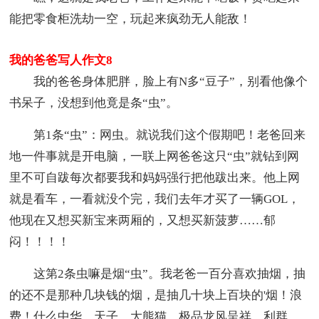
能把零食柜洗劫一空，玩起来疯劲无人能敌！
我的爸爸写人作文8
我的爸爸身体肥胖，脸上有N多“豆子”，别看他像个
书呆子，没想到他竟是条“虫”。
第1条“虫”：网虫。就说我们这个假期吧！老爸回来
地一件事就是开电脑，一联上网爸爸这只“虫”就钻到网
里不可自跋每次都要我和妈妈强行把他跋出来。他上网
就是看车，一看就没个完，我们去年才买了一辆GOL，
他现在又想买新宝来两厢的，又想买新菠萝……郁
闷！！！！
这第2条虫嘛是烟“虫”。我老爸一百分喜欢抽烟，抽
的还不是那种几块钱的烟，是抽几十块上百块的'烟！浪
费！什么中华、天子、大熊猫、极品龙风呈祥、利群、