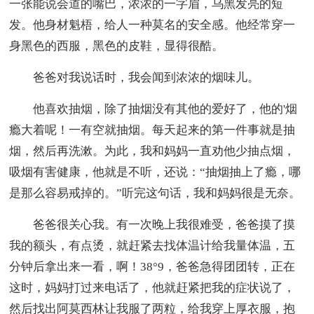
一张能说会道的嘴巴，浓浓的一字眉，乌黑发亮的短
发。他身材魁梧，给人一种莫名的安全感。他经常穿一
身黑色的西服，黑色的皮鞋，显得很酷。
爸爸对我说话时，我会闻到浓浓的烟味儿。
他喜欢抽烟，除了抽烟没有其他的爱好了，他的'烟
瘾大着呢！一有空就抽烟。每天起来的第一件事就是抽
烟，然后再洗漱。为此，我和妈妈一直劝他少抽点烟，
吸烟有害健康，他就是不听，还说：“抽烟抽上了瘾，哪
是那么容易戒掉的。”听完这句话，我和妈妈很是无奈。
爸爸很关心我。有一次晚上我很难受，爸爸摸了摸
我的额头，有点烫，就赶紧去找体温计给我量体温，五
分钟后拿出来一看，啊！38°9，爸爸急得团团转，正在
这时，妈妈打过来电话了，他就赶紧把我的症状说了，
然后找出阿莫西林让我服了两粒，给我穿上厚衣服，抱