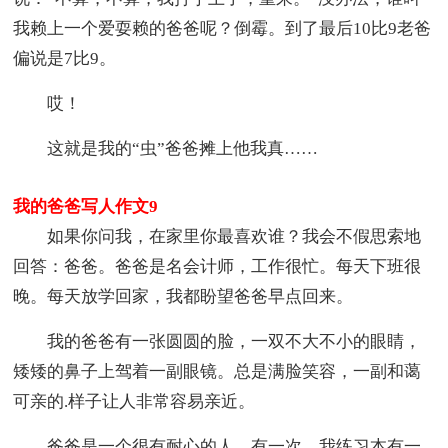
我赖上一个爱耍赖的爸爸呢？倒霉。到了最后10比9老爸
偏说是7比9。
哎！
这就是我的“虫”爸爸摊上他我真……
我的爸爸写人作文9
如果你问我，在家里你最喜欢谁？我会不假思索地
回答：爸爸。爸爸是名会计师，工作很忙。每天下班很
晚。每天放学回家，我都盼望爸爸早点回来。
我的爸爸有一张圆圆的脸，一双不大不小的眼睛，
矮矮的鼻子上驾着一副眼镜。总是满脸笑容，一副和蔼
可亲的.样子让人非常容易亲近。
爸爸是一个很有耐心的人。有一次，我练习本有一