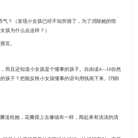
语气？（发现小女孩已经不知所措了，为了消除她的惶
小女孩为什么会这样？）
接近。
而且还知道小女孩是个懂事的孩子。自由读4—10自然
事的孩子？把能反映小女孩懂事的语句用线画下来。⑺⑻
瓣送给她，花瓣摸上去像绒布一样，闻起来有淡淡的清