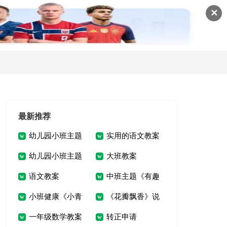
✕
最新推荐
幼儿园小班主题
实用的语文教案
幼儿园小班主题
大班教案
公开课教案《清凉
语文教案
中班主题《有趣
优秀教案《香香的烧
凉，爽歪歪》
小班健康《小青
《花瓣飘香》说
的动物房子》教案及
饼》含反思
一年级数学教案
转正申请
蛙跳跳跳》教案
课稿
活动反思