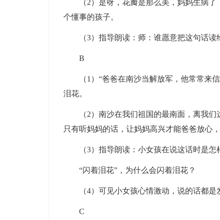
（2）是呀，花瓣是那么美，妈妈生病了，
个懂事的孩子。
（3）指导朗读：师：谁愿意把这句话读给
B
（1）“爸爸在南沙当解放军，他常常来信
泪花。
（2）南沙在我们祖国的最南面，离我们这
只有听妈妈的话，让妈妈高兴才能爸爸放心
（3）指导朗读：小女孩在说这话时是怎
“闪着泪花”，为什么会闪着泪花？
（4）可见小女孩心情激动，说的话都是发
C