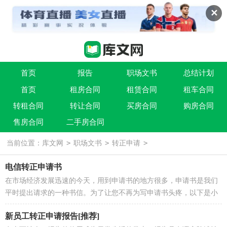
✕
首页
报告
职场文书
总结计划
首页
租房合同
租赁合同
租车合同
条据书信
实用文
祝福语
转租合同
转让合同
买房合同
购房合同
售房合同
二手房合同
>
>
>
当前位置：
库文网
职场文书
转正申请
电信转正申请书
在市场经济发展迅速的今天，用到申请书的地方很多，申请书是我们
平时提出请求的一种书信。为了让您不再为写申请书头疼，以下是小
编精心整理的电信转正申请书，欢...
新员工转正申请报告[推荐]