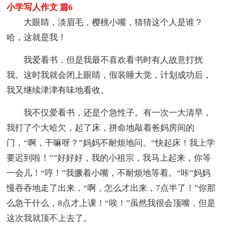
小学写人作文 篇6
大眼睛，淡眉毛，樱桃小嘴，猜猜这个人是谁？
哈，这就是我！
我爱看书，但是我最不喜欢看书时有人故意打扰
我。这时我就会闭上眼睛，假装睡大觉，计划成功后，
我又继续津津有味地看收。
我不仅爱看书，还是个急性子。有一次一大清早，
我打了个大哈欠，起了床，拼命地敲着爸妈房间的
门，“啊，干嘛呀？”妈妈不耐烦地问。“快起床！我上学
要迟到啦！””好好好，我的小祖宗，我马上起来，你等
一会儿！“哼！”我撅着小嘴，不耐烦地等着。“咔”妈妈
慢吞吞地走了出来，“啊，怎么才出来，7点半了！”你那
么急干什么，8点才上课！“唉！”虽然我很会顶嘴，但是
这次我就顶不上去了。