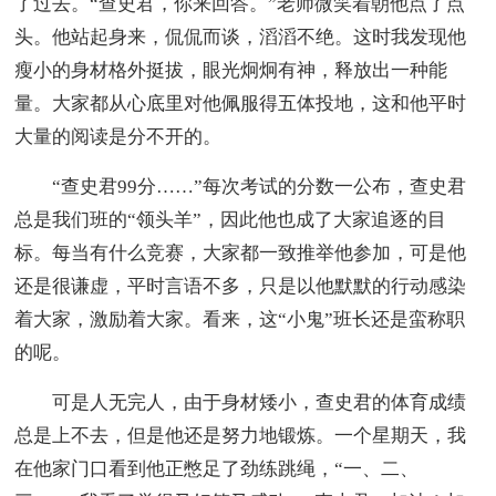
了过去。“查史君，你来回答。”老师微笑着朝他点了点
头。他站起身来，侃侃而谈，滔滔不绝。这时我发现他
瘦小的身材格外挺拔，眼光炯炯有神，释放出一种能
量。大家都从心底里对他佩服得五体投地，这和他平时
大量的阅读是分不开的。
“查史君99分……”每次考试的分数一公布，查史君
总是我们班的“领头羊”，因此他也成了大家追逐的目
标。每当有什么竞赛，大家都一致推举他参加，可是他
还是很谦虚，平时言语不多，只是以他默默的行动感染
着大家，激励着大家。看来，这“小鬼”班长还是蛮称职
的呢。
可是人无完人，由于身材矮小，查史君的体育成绩
总是上不去，但是他还是努力地锻炼。一个星期天，我
在他家门口看到他正憋足了劲练跳绳，“一、二、