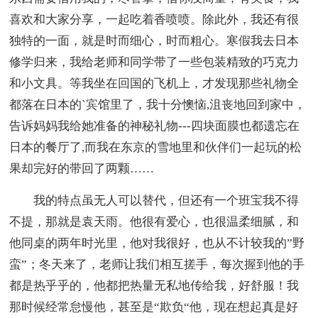
喜欢和大家分享，一起吃着香喷喷。除此外，我还有很
独特的一面，就是时而细心，时而粗心。寒假我去日本
修学归来，我给老师和同学带了一些包装精致的巧克力
和小文具。等我坐在回国的飞机上，才发现那些礼物全
都落在日本的`宾馆里了，我十分懊恼,沮丧地回到家中，
告诉妈妈我给她准备的神秘礼物---四块面膜也都遗忘在
日本的餐厅了,而我在东京的雪地里和伙伴们一起玩的松
果却完好的带回了两颗……
我的特点虽无人可以替代，但还有一个班宝我不得
不提，那就是袁天雨。他很有爱心，也很温柔细腻，和
他同桌的两年时光里，他对我很好，也从不计较我的”野
蛮”；冬天来了，老师让我们相互搓手，每次握到他的手
都是热乎乎的，他都把热量无私地传给我，好舒服！我
那时候经常怠慢他，甚至是“欺负“他，现在想起真是好