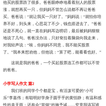
他买的股票跌了很多。爸爸眼睁睁地看着别人的股票
涨，就想再买一只，但妈妈不管怎么说都不再让爸爸
买。爸爸说：“就让我买一只好了。”妈妈说：“就怕你培
养不好，到头来，心思花了不少，钱也搭进去了。”爸爸
还是不死心，就一直在妈妈耳边唠叨，最后被妈妈狠狠
地说了几句。爸爸没办法，只好耷拉着脑袋向我走来，
对我轻声说：“唉，你妈妈不同意，我不能买股票
了。”我本来想劝他，但他说：“算了吧，能看看也好。”
这就是我的爸爸，一个买起股票连工作都可以不管
的爸爸。
小学写人作文 篇2
我们班的同学个个都是宝，有活泼可爱的“小可
乐”李嘉伟；有聪明好学身子圆乎乎的黄恬静；有温和感
性的袁天雨；还有会”冒烟”的施予诚……究竟我该写谁