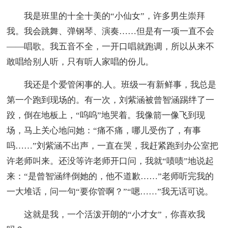
我是班里的十全十美的“小仙女”，许多男生崇拜
我。我会跳舞、弹钢琴、演奏……但是有一项一直不会
——唱歌。我五音不全，一开口唱就跑调，所以从来不
敢唱给别人听，只有听人家唱的份儿。
我还是个爱管闲事的.人。班级一有新鲜事，我总是
第一个跑到现场的。有一次，刘紫涵被曾智涵踢绊了一
跤，倒在地板上，“呜呜”地哭着。我像箭一像飞到现
场，马上关心地问她：“痛不痛，哪儿受伤了，有事
吗……”刘紫涵不出声，一直在哭，我赶紧跑到办公室把
许老师叫来。还没等许老师开口问，我就“啧啧”地说起
来：“是曾智涵绊倒她的，他不道歉……”老师听完我的
一大堆话，问一句“要你管啊？”“嗯……”我无话可说。
这就是我，一个活泼开朗的“小才女”，你喜欢我