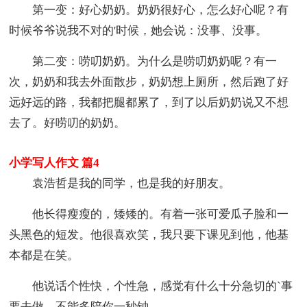
第一变：好心奶奶。奶奶很好心，怎么好心呢？有
时候爷爷说我不对的'时候，她会说：没事、没事。
第二变：唠叨奶奶。为什么是唠叨奶奶呢？有一
次，奶奶和我去外面散步，奶奶想上厕所，然后跑了好
远好远的路，我都把腿都累了，到了以后奶奶说又不想
去了。好唠叨的奶奶。
小学写人作文 篇4
袁浩哲是我的同学，也是我的好朋友。
他长得瘦瘦的，矮矮的。有着一张可爱瓜子脸和一
头黑色的短发。他很喜欢笑，我只要下课见到他，他基
本都是在笑。
他说话个性快，个性急，感觉有什么十分急切的`事
要去做，不能多陪你一秒钟。