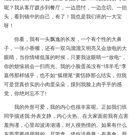
呢？我从客厅踱步到餐厅，一边思忖，一边念叨。一抬
头，看到镜中的自己，有了！我也是我们班的一大宝
呀！
你看，我有一头飘逸的长发，一个有个性的大鼻
子，一张小香嘴，还有一双乌溜溜又明亮又会放电的大
眼睛，当你情绪低落的时候，只要我这眼睛一“放电“，
你的烦恼就会一扫而光。我的小脸蛋虽没有“绵羊毛”李
嘉伟那样绒乎，也不如“狐狸尾”黄恬静那么结实，但我
可是货真价实的小肉蛋朵朵，摸到我脸上肉乎乎的感
觉，你绝对忘不了!
我的外形可爱，我的内心也很丰富呢。正如我们班
同学描述我:外表文静，内心火热。在大家面前我有点害
羞拘谨，心里却波涛汹涌，对人很热情的。如果有什么
东西需要借用我的，尽管拿，借你没商量；有美食，我