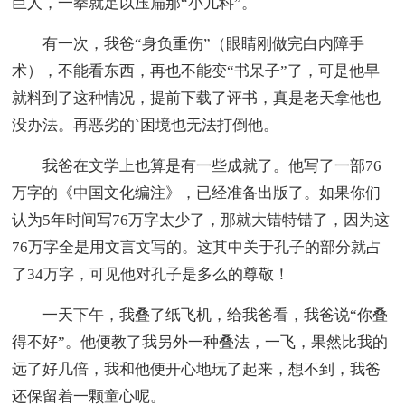
巨人，一拳就足以压扁那“小儿科”。
有一次，我爸“身负重伤”（眼睛刚做完白内障手
术），不能看东西，再也不能变“书呆子”了，可是他早
就料到了这种情况，提前下载了评书，真是老天拿他也
没办法。再恶劣的`困境也无法打倒他。
我爸在文学上也算是有一些成就了。他写了一部76
万字的《中国文化编注》，已经准备出版了。如果你们
认为5年时间写76万字太少了，那就大错特错了，因为这
76万字全是用文言文写的。这其中关于孔子的部分就占
了34万字，可见他对孔子是多么的尊敬！
一天下午，我叠了纸飞机，给我爸看，我爸说“你叠
得不好”。他便教了我另外一种叠法，一飞，果然比我的
远了好几倍，我和他便开心地玩了起来，想不到，我爸
还保留着一颗童心呢。