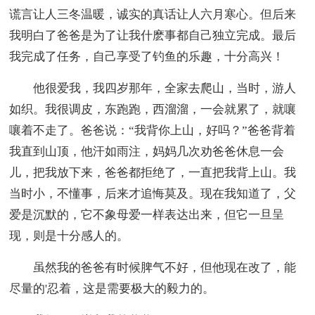
谎言让人三冬温暖，诚实的真话让人六月寒心。但后来
我明白了爸爸是为了让我什麽事都自己独立完成。最后
我完成了任务，自己享受了钓鱼的乐趣，十分高兴！
他很爱我，我四岁那年，全家去爬山，当时，游人
如织。我很调皮，东跑跑，西溜溜，一会就累了，就嚷
嚷着不走了。爸爸说：“我背你上山，好吗？”爸爸背着
我直到山顶，他汗如雨注，妈妈几次劝爸爸休息一会
儿，把我放下来，爸爸都拒绝了，一直把我背上山。我
当时小，不懂事，后来才追悔莫及。现在我知道了，父
爱是沉默的，它不象母爱一样表达出来，但它一旦呈
现，则是十分感人的。
虽然我的爸爸有时候脾气不好，但他现在改了，能
尽量的'忍着，这是需要极大的毅力的。