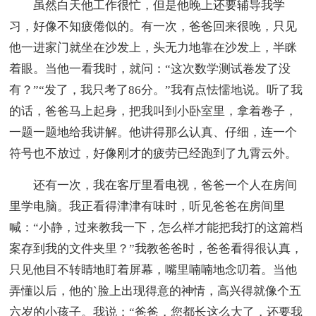
虽然白天他工作很忙，但是他晚上还要辅导我学
习，好像不知疲倦似的。有一次，爸爸回来很晚，只见
他一进家门就坐在沙发上，头无力地靠在沙发上，半眯
着眼。当他一看我时，就问：“这次数学测试卷发了没
有？”“发了，我只考了86分。”我有点怯懦地说。听了我
的话，爸爸马上起身，把我叫到小卧室里，拿着卷子，
一题一题地给我讲解。他讲得那么认真、仔细，连一个
符号也不放过，好像刚才的疲劳已经跑到了九霄云外。
还有一次，我在客厅里看电视，爸爸一个人在房间
里学电脑。我正看得津津有味时，听见爸爸在房间里
喊：“小静，过来教我一下，怎么样才能把我打的这篇档
案存到我的文件夹里？”我教爸爸时，爸爸看得很认真，
只见他目不转睛地盯着屏幕，嘴里喃喃地念叨着。当他
弄懂以后，他的`脸上出现得意的神情，高兴得就像个五
六岁的小孩子。我说：“爸爸，您都长这么大了，还要我