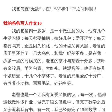
我爸简直“无敌”，在牛“A”和牛“C”之间徘徊！
我的爸爸写人作文10
我的爸爸四十多岁，是一个做生意的人，他有几个
生活习惯：每天都要抽烟，抽好几包；爱开玩笑；每天
都要喝茶，正是因为如此，他的牙齿又黄又黑，老爸的
店子里还养了一只大乌龟，和我年纪差不多，是在我一
岁多一点的时候买的。老爸的茶叶与茶壶十分多，茶叶
有金骏眉、羊岩勾青、大红袍、铁观音等，他还有好几
个紫砂壶，十几个小茶杯了。老爸的兴趣爱好十分广，
有养养小动物、写写毛笔、钓钓鱼等。
老爸也是一个让我有又爱又恨的'人，每一次，他都
逼我做许多作业，做完了语文做数学，做完了数学之后
又会逼着我背书。有一次，我已经做完了15面数学，可