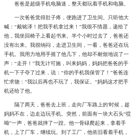
爸爸是超级手机电脑迷，整天都玩着手机和电脑。
一次爸爸觉得肚子疼，便跑进了卫生间。只听他大
喊：“戴铭泽！把我手机拿过来！”我很不情愿，递给了
他，我坐回椅子上看起书来。半个小时过去了，爸爸还
没有出来。我很纳闷，走进卫生间，一看，爸爸还在玩
手机。我用力地用手摇了他几下，他却不耐烦地说了一
声：“走开！”我无计可施，叫来妈妈，妈妈把爸爸的手
机一下子夺了过来，说：“你的手机我保管了！”爸爸连
忙求饶：“我以后再也不玩了，我保证。“妈妈这才把手
机还给了他。
隔了两天，爸爸去上班，走向厂车路上的'时候，趁
妈妈不在，边走边玩手机。突然，前面有一块大石头“哎
呦”一声，爸爸就摔了一跤。他一骨碌爬起来，拿着手
机，上了厂车，继续玩。到了工厂，他依旧看着手机，