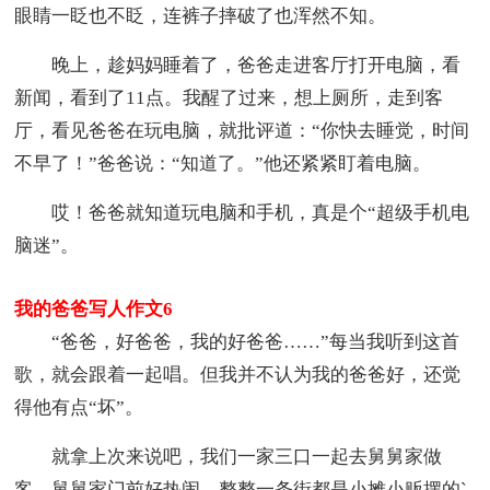
眼睛一眨也不眨，连裤子摔破了也浑然不知。
晚上，趁妈妈睡着了，爸爸走进客厅打开电脑，看
新闻，看到了11点。我醒了过来，想上厕所，走到客
厅，看见爸爸在玩电脑，就批评道：“你快去睡觉，时间
不早了！”爸爸说：“知道了。”他还紧紧盯着电脑。
哎！爸爸就知道玩电脑和手机，真是个“超级手机电
脑迷”。
我的爸爸写人作文6
“爸爸，好爸爸，我的好爸爸……”每当我听到这首
歌，就会跟着一起唱。但我并不认为我的爸爸好，还觉
得他有点“坏”。
就拿上次来说吧，我们一家三口一起去舅舅家做
客。舅舅家门前好热闹，整整一条街都是小摊小贩摆的`