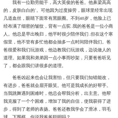
我有一位勤劳能干，高大英俊的爸爸。他鼻梁高高
的，皮肤白白的`。可他因为过度操劳，眼球里经常出现
几道血丝，眼睛下面常有黑眼圈。不到40岁，他脸上已
经布满了细密的皱纹，背有一点驼 .我的爸爸是一位小商
人。他总是早出晚归，他平时很少陪伴我们 .但在这个寒
假里，他不管有多忙他都会抽多一点时间陪伴我们。爸
爸很爱和我们玩游戏，他边教我们玩游戏，边说做人的
道理。如果我和弟弟因一点小事而吵架，只要爸爸听见
了，都会跟我们讲很多的道理。
爸爸凶起来也会让我害怕，但只要我们知错能改，
有进步，爸爸就会眉开眼笑。他可是我成长的好帮手。
当我跳舞遇到困难时，他总会帮我分析，出主意。他帮
我克服了一个个困难，增加了我的自信，使我获得了进
步，得到了老师的表扬。爸爸还教我学会了滑冰，羽毛
球，下围棋。你说我爸爸聪明吗？