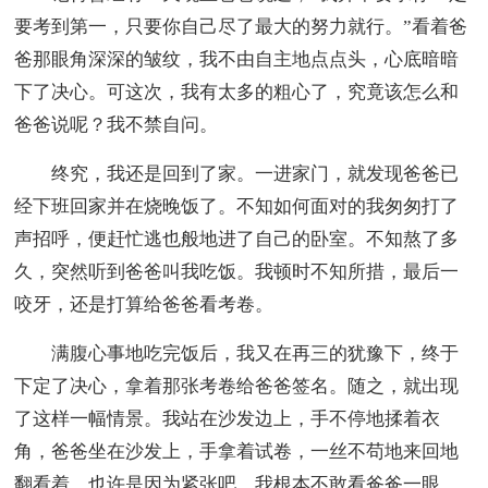
要考到第一，只要你自己尽了最大的努力就行。”看着爸
爸那眼角深深的皱纹，我不由自主地点点头，心底暗暗
下了决心。可这次，我有太多的粗心了，究竟该怎么和
爸爸说呢？我不禁自问。
终究，我还是回到了家。一进家门，就发现爸爸已
经下班回家并在烧晚饭了。不知如何面对的我匆匆打了
声招呼，便赶忙逃也般地进了自己的卧室。不知熬了多
久，突然听到爸爸叫我吃饭。我顿时不知所措，最后一
咬牙，还是打算给爸爸看考卷。
满腹心事地吃完饭后，我又在再三的犹豫下，终于
下定了决心，拿着那张考卷给爸爸签名。随之，就出现
了这样一幅情景。我站在沙发边上，手不停地揉着衣
角，爸爸坐在沙发上，手拿着试卷，一丝不苟地来回地
翻看着。也许是因为紧张吧，我根本不敢看爸爸一眼，