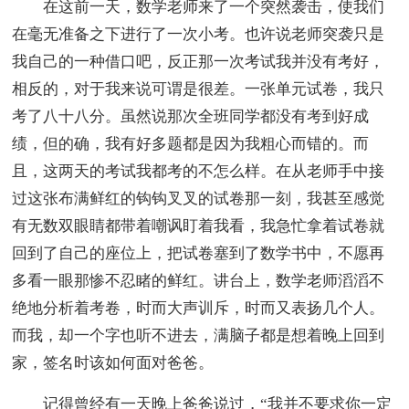
在这前一天，数学老师来了一个突然袭击，使我们
在毫无准备之下进行了一次小考。也许说老师突袭只是
我自己的一种借口吧，反正那一次考试我并没有考好，
相反的，对于我来说可谓是很差。一张单元试卷，我只
考了八十八分。虽然说那次全班同学都没有考到好成
绩，但的确，我有好多题都是因为我粗心而错的。而
且，这两天的考试我都考的不怎么样。在从老师手中接
过这张布满鲜红的钩钩叉叉的试卷那一刻，我甚至感觉
有无数双眼睛都带着嘲讽盯着我看，我急忙拿着试卷就
回到了自己的座位上，把试卷塞到了数学书中，不愿再
多看一眼那惨不忍睹的鲜红。讲台上，数学老师滔滔不
绝地分析着考卷，时而大声训斥，时而又表扬几个人。
而我，却一个字也听不进去，满脑子都是想着晚上回到
家，签名时该如何面对爸爸。
记得曾经有一天晚上爸爸说过，“我并不要求你一定