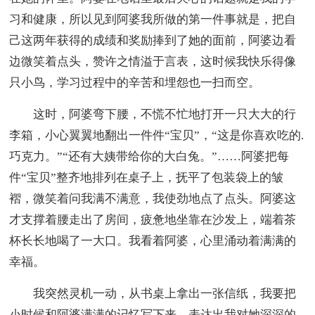
习和健康，所以见到阿婆我所做的第一件事就是，把自
己这两年获得的成绩和奖励捧到了她的面前，阿婆边看
边微笑着点头，赞许之情溢于言表，这时候我快乐得像
只小鸟，学习过程中的辛苦和埋怨也一扫而空。
这时，阿婆弯下腰，不慌不忙地打开一只大大的行
李箱，小心翼翼地翻出一件件“宝贝”，“这是你喜欢吃的.
巧克力。”“还有大姨带给你的大白兔。”……阿婆把每
件“宝贝”整齐地排列在桌子上，抚平了包装袋上的皱
褶，微笑着问我满不满意，我使劲地点了点头。阿婆这
才支撑着腰走出了房间，疲惫地坐靠在沙发上，端着茶
杯长长地喝了一大口。我看着阿婆，心里涌动着满满的
幸福。
我突然灵机一动，从书桌上拿出一张信纸，我要把
小时候和阿婆满满的记忆写下来，表达出我对她深深的