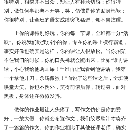
很特别，相貌并不出众，却让人有种亲切感；你很特
别，做任何事都离不开笑，笑，仿佛是你的贴身棉袄；
你很特别，让全班的语文成绩突飞猛进，却不曾炫耀。
上你的课特别好玩，你的每一节课，全班都十分“活
跃”。你说我们欺负弱小的你，专在你的课上横行霸道，
事实好像也确实是这样，你的课让人很放松。当你招架
不住我们的时候，你的口头禅就会蹦出来，比如“谁再讲
话，小心我给他两耳屎！”“谁再让我看到他讲话，我第
一个拿他开刀，杀鸡儆猴！”而说了这些话之后，全班便
哄堂大笑。你也不例外，笑得前俯后仰，转过身，面对
黑板，身体还在微微发抖。
做你的作业最让人头疼了，写作文仿佛是你的爱
好，一放大假，你就会布置作文，我们绞尽脑汁才凑齐
了一篇篇的作文。你的作业相比于其他任课老师，确实