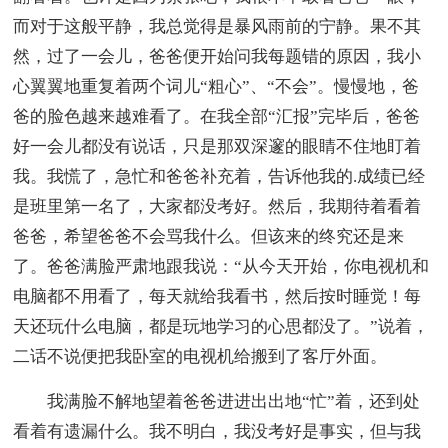
而对于这般平静，我总觉得是暴风雨前的宁静。果不其
然，过了一会儿，爸爸便开始问我每题错的原因，我小
心翼翼地重复着两个词儿“粗心”、“不会”。慢慢地，爸
爸的脸色越来越难看了。在我全部“汇报”完毕后，爸爸
好一会儿都没有说话，只是那双深邃的眼睛不住地盯着
我。我慌了，急忙和爸爸补充着，告诉他我的.成绩已经
是班里第一名了，大家都没考好。然后，我期待着看着
爸爸，希望爸爸不会骂我什么。但该来的终究还是来
了。爸爸满脸严肃地跟我说：“从今天开始，你电视机和
电脑都不用看了，每天就给我看书，然后按时睡觉！每
天还玩什么电脑，都是玩地学习的心思都没了。”说着，
二话不说便把我卧室的电视机给搬到了客厅外面。
我满脸不解地望着爸爸进进出出地“忙”着，还到处
看着有遗漏什么。我不明白，我没考好是事实，但与我