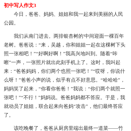
初中写人作文3
今日，爸爸、妈妈、姐姐和我一起来到美丽的人民
公园。
我们从南门进去。两排银杏树的'中间迎面一棵百年
老树。爸爸说：“来，吴越，你和姐姐一起在这棵树下头
照一张相吧！”“好啊好啊！”我高兴地叫到。随着“咔
嚓”一声，一张照片就出此刻手机上了。这时，我叫起
来：“爸爸妈妈，你们两个也照一张吧！”“哎呀，你说什
么呀！”爸爸小声的说，似乎有点不好意思。“哈哈哈”，
妈妈笑了起来，“你看你爸爸！”我说：“你们两个就照一
张吧！”“不行！”妈妈说。爸爸妈妈都不答应。于是，我
就动员了姐姐，联合起来向爸妈“攻击”，他们最终答应
了。
该吃晚餐了，爸爸从厨房里端出最终一道菜——竹