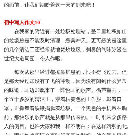
的面前，让我们期盼着这一天的到来吧！
初中写人作文10
在我家的附近有一处垃圾处理站，整日里堆积如山
的垃圾总是不能及时清理，恶臭冲天。更可恶的是这里
的几个清洁工还经常就地焚烧垃圾，刺鼻的气味弥漫在
世纪大道周围，令人作呕。
每次从那里经过都掩鼻屏息的，恨不得飞过去。但
是那天经过却没有了飞的冲动，因为没有闻到什么异常
的味道，耳边却飘来了一阵悦耳的歌声。循声望去，一
个五十多岁的清洁工，穿着桔黄色的工作服，戴着口
罩，正挥舞着铁锹捣腾着垃圾。一个黑色的手机吊在胸
前，那快乐的歌声就是从那里传来的。一时引来众多路
人的侧目。也许大家和我一样不明白：在这样污秽的'地