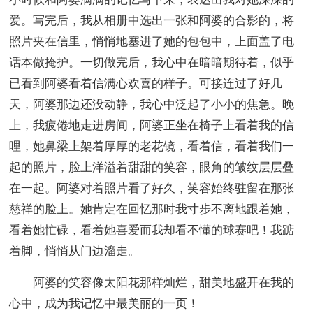
爱。写完后，我从相册中选出一张和阿婆的合影的，将
照片夹在信里，悄悄地塞进了她的包包中，上面盖了电
话本做掩护。一切做完后，我心中在暗暗期待着，似乎
已看到阿婆看着信满心欢喜的样子。可接连过了好几
天，阿婆那边还没动静，我心中泛起了小小的焦急。晚
上，我疲倦地走进房间，阿婆正坐在椅子上看着我的信
哩，她鼻梁上架着厚厚的老花镜，看着信，看着我们一
起的照片，脸上洋溢着甜甜的笑容，眼角的皱纹层层叠
在一起。阿婆对着照片看了好久，笑容始终驻留在那张
慈祥的脸上。她肯定在回忆那时我寸步不离地跟着她，
看着她忙碌，看着她喜爱而我却看不懂的球赛吧！我踮
着脚，悄悄从门边溜走。
阿婆的笑容像太阳花那样灿烂，甜美地盛开在我的
心中，成为我记忆中最美丽的一页！