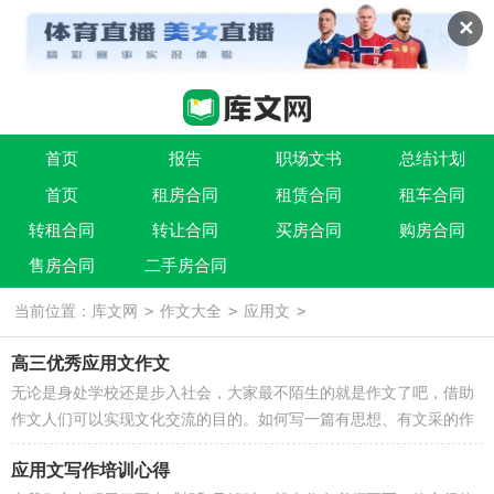
✕
首页
报告
职场文书
总结计划
首页
租房合同
租赁合同
租车合同
条据书信
实用文
祝福语
转租合同
转让合同
买房合同
购房合同
售房合同
二手房合同
>
>
>
当前位置：
库文网
作文大全
应用文
高三优秀应用文作文
无论是身处学校还是步入社会，大家最不陌生的就是作文了吧，借助
作文人们可以实现文化交流的目的。如何写一篇有思想、有文采的作
文呢？下面是小编收集整理的高三...
应用文写作培训心得