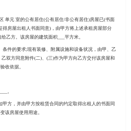
区 单元 室的公有居住(公有居住/非公有居住)房屋已(书面
/征得房屋出租人书面同意)，由甲方将上述承租房屋部分
屋)转租给乙方。该房屋的建筑面积___平方米。
条件的要求;现有装修、附属设施和设备状况，由甲、乙
、乙双方同意附件(二)、(三)作为甲方向乙方交付该房屋和
的验收依据。
___。
甲方，并由甲方按租赁合同的约定取得出租人的书面同
改变该房屋使用用途。