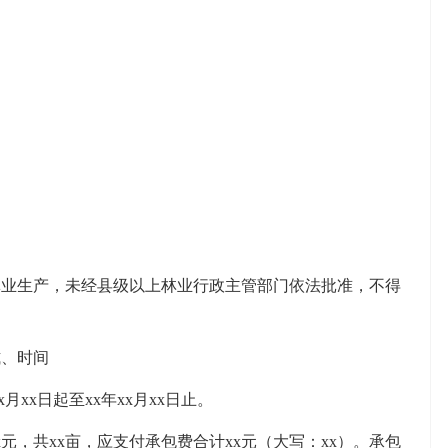
生产，未经县级以上林业行政主管部门依法批准，不得
、时间
xx日起至xx年xx月xx日止。
，共xx亩，应支付承包费合计xx元（大写：xx）。承包