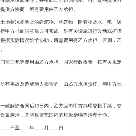
基本设施完整，并帮助乙方协调同水、电、暖的提供方
的提供方协商，所有费用由乙方承担。
地状况和地上的建筑物、构筑物、附着物及水、电、暖
征得甲方书面同意后方可实施，对有关设施进行改动或扩增
方根据实际情况给予协助，所需费用有乙方承担，否则，乙
失。
前三包等费用由乙方承担。国家行政收费，按有关规定
有事故及造成他人损害的，由乙方承担责任，与甲方无
致解除合同后10日内，乙方应向甲方办理交接手续，交
的设备腾清，并将租赁范围内的垃圾杂物等清理干净。
_日至____年____月____日。