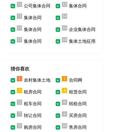
11
12
公司集体合同
集体合同
集体合同新
13
14
集体合同
15
16
集体合同
企业集体合同
17
18
集体合同
集体土地征用
补偿合同
猜你喜欢
1
2
农村集体土地
合同网
3
4
租房合同
租赁合同
流转合同
5
6
租车合同
转租合同
7
8
转让合同
买房合同
9
10
购房合同
售房合同