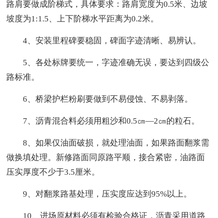
路肩要做成阶梯式，具体要求：路肩宽度为0.5米、边坡
坡度为1:1.5、上下阶梯水平距离为0.2米。
4、安装里程碑要稳固，碑面字迹清晰、易辨认。
5、各处标牌要统一，字迹准确无误，要达到四级公
路标准。
6、桥梁护栏粉刷要做到不易侵蚀、不易剥落。
7、沥青混合料必须用粗沙和0.5㎝—2㎝的粒石。
8、如果仅油面破损，就处理油面，如果路面翻浆需
做换填处理。新修路面同原路平顺，接合紧密，油路面
压实厚度不少于3.5厘米。
9、对翻浆路基处理，压实度应达到95%以上。
10、进场原材料必须有检验合格证，沥青采用道路