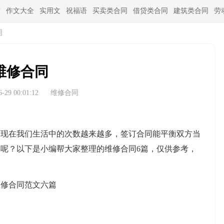
信
作文大全
实用文
祝福语
买卖类合同
借贷类合同
建筑类合同
劳
同
维修合同
29 00:01:12
维修合同
在我们生活中的次数越来越多，签订合同能平衡双方当
呢？以下是小编帮大家整理的维修合同6篇，仅供参考，