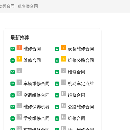
动类合同
租售类合同
最新推荐
1
2
维修合同
设备维修合同
3
4
维修合同
维修公路合同
5
6
维修合同
7
8
车辆维修合同
机动车定点维
9
10
空调维修合同
维修合同
修合同书
11
12
维修保养机器
公路维修合同
13
14
学校维修合同
维修合同
合同
15
16