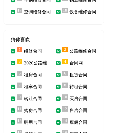
车辆维修合同
物业维修合同
17
18
空调维修合同
设备维修合同
猜你喜欢
1
2
维修合同
公路维修合同
3
4
2020公路维
合同网
5
6
租房合同
租赁合同
修合同
7
8
租车合同
转租合同
9
10
转让合同
买房合同
11
12
购房合同
售房合同
13
14
聘用合同
雇佣合同
15
16