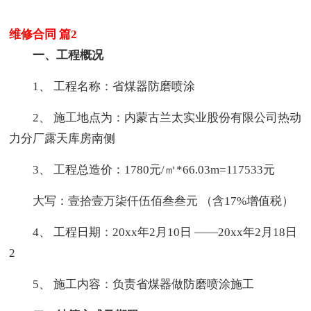
维修合同 篇2
一、工程概况
1、 工程名称：省煤器防磨喷涂
2、 施工地点为：内蒙古兰太实业股份有限公司热动
力分厂露天库房南侧
3、 工程总造价：1780元/㎡*66.03m=117533元
大写：壹拾壹万柒仟伍佰叁叁元 （含17%增值税）
4、 工程日期：20xx年2月10日 ――20xx年2月18日
2
5、 施工内容：负责省煤器做防磨喷涂施工