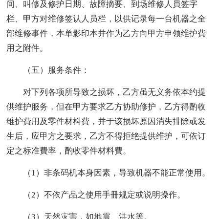
间、叫修及修护日期、故障摘要、到场维修人員签字
栏、甲方对维修签认人员栏，以供记录每一台机器之全
部维修事件，本单影印本并作为乙方向甲方申领维护費
用之附件。
（五）服务条件：
对下列各项所导致之损坏，乙方虽无义务依本约提
供维护服务，但在甲方要求乙方协助修护，乙方得酌收
维护費用及零件材枓費，并于该损坏原因消失排除或发
生后，应甲方之要求，乙方不得拒绝提供维护，可依订
定之标准費率，酌收零件材料費。
（1）非条码机本身因素，导致机器不能正常使用。
（2）不依产品之使用手冊规定或说明操作。
（3）天然灾害，如地震、洪水等。